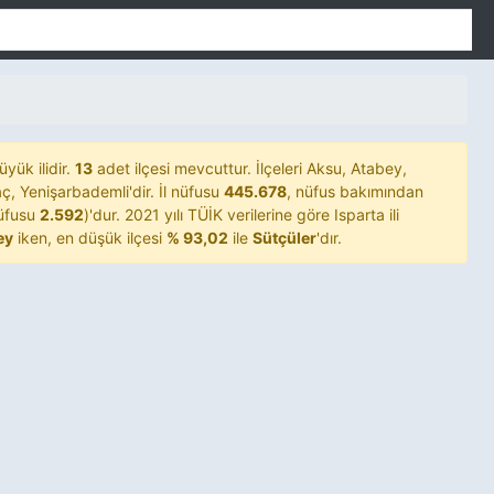
üyük ilidir.
13
adet ilçesi mevcuttur. İlçeleri Aksu, Atabey,
ç, Yenişarbademli'dir. İl nüfusu
445.678
, nüfus bakımından
üfusu
2.592
)'dur. 2021 yılı TÜİK verilerine göre Isparta ili
ey
iken, en düşük ilçesi
% 93,02
ile
Sütçüler
'dır.