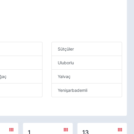
Sütçüler
Uluborlu
ağaç
Yalvaç
Yenişarbademli
1
13