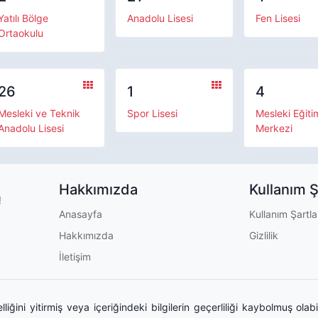
Yatılı Bölge
Anadolu Lisesi
Fen Lisesi
Ortaokulu
26
1
4
Mesleki ve Teknik
Spor Lisesi
Mesleki Eğiti
Anadolu Lisesi
Merkezi
Hakkımızda
Kullanım Ş
!
Anasayfa
Kullanım Şartla
Hakkımızda
Gizlilik
İletişim
lliğini yitirmiş veya içeriğindeki bilgilerin geçerliliği kaybolmuş ola