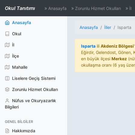
Okul Tanıtımı
Anasayfa
Zorunlu Hizmet Okulları
İl
(aktif)
Anasayfa
Anasayfa
İller
Isparta
Okul
İl
Isparta
ili
Akdeniz Bölgesi
Eğirdir, Gelendost, Gönen, 
İlçe
en büyük ilçesi
Merkez
(nü
okullaşma oranı (6 yaş üzer
Mahalle
Liselere Geçiş Sistemi
Zorunlu Hizmet Okulları
Nüfus ve Okuryazarlık
Bilgileri
GENEL BILGILER
Hakkımızda