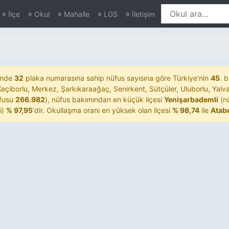
İlçe
Okul
Mahalle
LGS
İletişim
'nde
32
plaka numarasına sahip nüfus sayısına göre Türkiye'nin
45
. b
Keçiborlu, Merkez, Şarkıkaraağaç, Senirkent, Sütçüler, Uluborlu, Yalva
fusu
266.982
), nüfus bakımından en küçük ilçesi
Yenişarbademli
(n
i)
% 97,95
'dir. Okullaşma oranı en yüksek olan ilçesi
% 98,74
ile
Atab