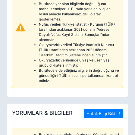
Bu sitede yer alan bilgilerin doğruluğunu
taahhüt etmiyoruz. Burada yer alan bilgiler
resmi amaçla kullanılmaz, delil olarak
gösterilemez.
Nüfus verileri Türkiye İstatistik Kurumu (TÜİK)
tarafından açıklanan 2021 dönemi "Adrese
Dayalı Nüfus Kayıt Sistemi Sonuçları"ndan
alınmıştır.
Okuryazarlık verileri Türkiye İstatistik Kurumu
(TÜİK) tarafından açıklanan 2021 dönemi
"Merkezi Dağıtım Sistemi"nden alınmıştır.
Okuryazarlık verilerinde 6 yaş ve üzeri yaş
grubu dikkate alınmıştır.
Bu sitede elde ettiğiniz bilgilerin doğruluğunu ve
güncelliğini TÜİK'in resmi portallarından kontrol
ediniz.
YORUMLAR & BİLGİLER
Hatalı Bilgi Bildir !
Bu okulun yöneticisi, öğretmeni, öğrencisi, velisi