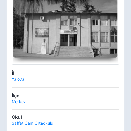
İl
Yalova
İlçe
Merkez
Okul
Saffet Çam Ortaokulu