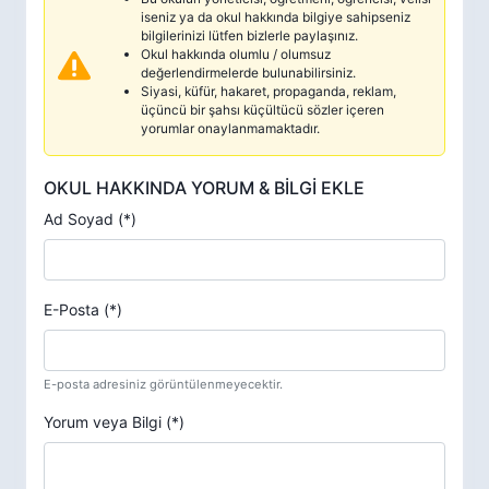
iseniz ya da okul hakkında bilgiye sahipseniz
bilgilerinizi lütfen bizlerle paylaşınız.
Okul hakkında olumlu / olumsuz
değerlendirmelerde bulunabilirsiniz.
Siyasi, küfür, hakaret, propaganda, reklam,
üçüncü bir şahsı küçültücü sözler içeren
yorumlar onaylanmamaktadır.
OKUL HAKKINDA YORUM & BİLGİ EKLE
Ad Soyad (*)
E-Posta (*)
E-posta adresiniz görüntülenmeyecektir.
Yorum veya Bilgi (*)