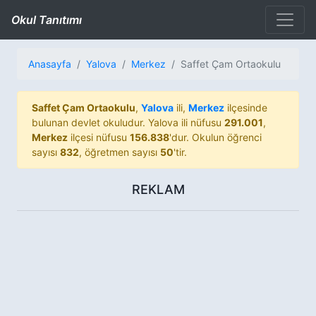
Okul Tanıtımı
Anasayfa
Yalova
Merkez
Saffet Çam Ortaokulu
Saffet Çam Ortaokulu
,
Yalova
ili,
Merkez
ilçesinde
bulunan devlet okuludur. Yalova ili nüfusu
291.001
,
Merkez
ilçesi nüfusu
156.838
'dur. Okulun öğrenci
sayısı
832
, öğretmen sayısı
50
'tir.
REKLAM