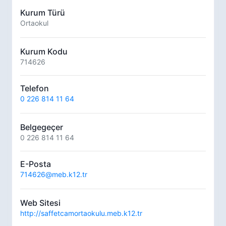
Kurum Türü
Ortaokul
Kurum Kodu
714626
Telefon
0 226 814 11 64
Belgegeçer
0 226 814 11 64
E-Posta
714626@meb.k12.tr
Web Sitesi
http://saffetcamortaokulu.meb.k12.tr