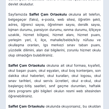
devlet okuludur.
Sayfamızda
Saffet Çam Ortaokulu
okuluna ait telefon,
belgegeçer (faks), e-posta, web sitesi, öğretim şekli,
adres, öğrenci sayısı, öğretmen sayısı, derslik sayısı,
lojman durumu, pansiyon durumu, ısınma durumu, il/ilçeye
uzaklık, hizmet bölgesi, hizmet alanı, hizmet puanı,
yerleşim yeri, il, ilçe, mahalle/belde/köy nüfusu ve
okullaşma oranları, lgs merkezi sınav taban puanı,
yüzdelik dilimini, alan dal bilgilerini, zorunlu hizmet okulu
olup olmadığını bulabilirsiniz.
Saffet Çam Ortaokulu
okuluna ait okul forması, kıyafeti,
okul başarı puanı, okul eşyaları, okul boş kontenjanı, son
dakika okul haberleri, okul kuralları, okul logosu, okul
sınav tarihleri, okul servis ücretleri, okul e-okul, okul
başlangıç-bitiş saatleri, sınıf geçme durumları, haftalık
ders programı gibi bilgileri okulun resmi web sitesinden
öğrenebilirsiniz.
Saffet Çam Ortaokulu
okulunda okuyorsanız, bu okuldan