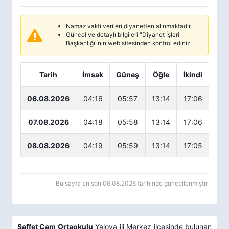
Namaz vakti verileri diyanetten alınmaktadır.
Güncel ve detaylı bilgileri "Diyanet İşleri
Başkanlığı"nın web sitesinden kontrol ediniz.
Tarih
İmsak
Güneş
Öğle
İkindi
Ak
06.08.2026
04:16
05:57
13:14
17:06
20
07.08.2026
04:18
05:58
13:14
17:06
20
08.08.2026
04:19
05:59
13:14
17:05
20
Bu sayfa en son 06.08.2026 tarihinde güncellenmiştir.
Saffet Çam Ortaokulu
Yalova ili Merkez ilçesinde bulunan