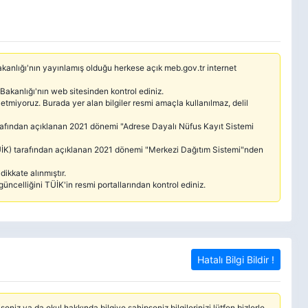
 Bakanlığı'nın yayınlamış olduğu herkese açık meb.gov.tr internet
 Bakanlığı'nın web sitesinden kontrol ediniz.
etmiyoruz. Burada yer alan bilgiler resmi amaçla kullanılmaz, delil
tarafından açıklanan 2021 dönemi "Adrese Dayalı Nüfus Kayıt Sistemi
(TÜİK) tarafından açıklanan 2021 dönemi "Merkezi Dağıtım Sistemi"nden
ikkate alınmıştır.
güncelliğini TÜİK'in resmi portallarından kontrol ediniz.
Hatalı Bilgi Bildir !
seniz ya da okul hakkında bilgiye sahipseniz bilgilerinizi lütfen bizlerle