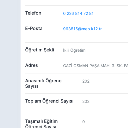
Telefon
0 226 814 72 81
E-Posta
963815@meb.k12.tr
Öğretim Şekli
İkili Öğretim
Adres
GAZİ OSMAN PAŞA MAH. 3. SK. F
Anasınıfı Öğrenci
202
Sayısı
Toplam Öğrenci Sayısı
202
Taşımalı Eğitim
0
Öğrenci Sayısı