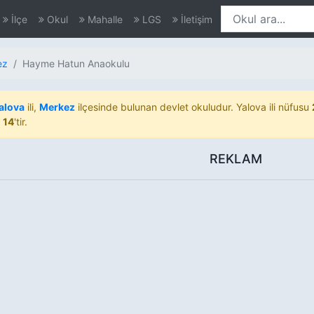
İlçe
Okul
Mahalle
LGS
İletişim
ez
Hayme Hatun Anaokulu
alova
ili,
Merkez
ilçesinde bulunan devlet okuludur. Yalova ili nüfusu
ı
14
'tir.
REKLAM