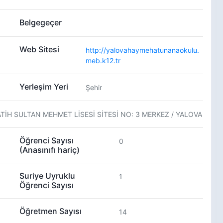
Belgegeçer
Web Sitesi
http://yalovahaymehatunanaokulu.
meb.k12.tr
Yerleşim Yeri
Şehir
ATİH SULTAN MEHMET LİSESİ SİTESİ NO: 3 MERKEZ / YALOVA
Öğrenci Sayısı
0
(Anasınıfı hariç)
Suriye Uyruklu
1
Öğrenci Sayısı
Öğretmen Sayısı
14