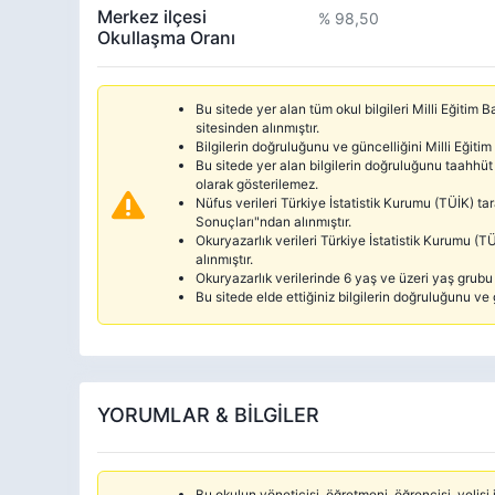
Merkez ilçesi
% 98,50
Okullaşma Oranı
Bu sitede yer alan tüm okul bilgileri Milli Eğitim
sitesinden alınmıştır.
Bilgilerin doğruluğunu ve güncelliğini Milli Eğitim
Bu sitede yer alan bilgilerin doğruluğunu taahhüt 
olarak gösterilemez.
Nüfus verileri Türkiye İstatistik Kurumu (TÜİK) 
Sonuçları"ndan alınmıştır.
Okuryazarlık verileri Türkiye İstatistik Kurumu 
alınmıştır.
Okuryazarlık verilerinde 6 yaş ve üzeri yaş grubu d
Bu sitede elde ettiğiniz bilgilerin doğruluğunu ve 
YORUMLAR & BİLGİLER
Bu okulun yöneticisi, öğretmeni, öğrencisi, velisi i