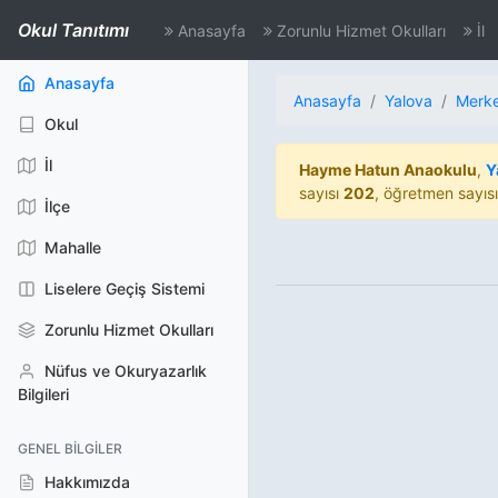
Okul Tanıtımı
Anasayfa
Zorunlu Hizmet Okulları
İl
(aktif)
Anasayfa
Anasayfa
Yalova
Merk
Okul
İl
Hayme Hatun Anaokulu
,
Y
sayısı
202
, öğretmen sayıs
İlçe
Mahalle
Liselere Geçiş Sistemi
Zorunlu Hizmet Okulları
Nüfus ve Okuryazarlık
Bilgileri
GENEL BILGILER
Hakkımızda