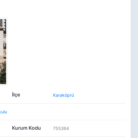
İlçe
Karaköprü
kulu
Kurum Kodu
755264