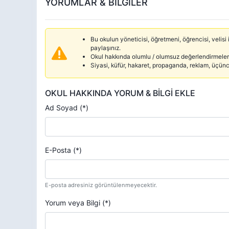
YORUMLAR & BİLGİLER
Bu okulun yöneticisi, öğretmeni, öğrencisi, velisi i
paylaşınız.
Okul hakkında olumlu / olumsuz değerlendirmelerd
Siyasi, küfür, hakaret, propaganda, reklam, üçün
OKUL HAKKINDA YORUM & BİLGİ EKLE
Ad Soyad (*)
E-Posta (*)
E-posta adresiniz görüntülenmeyecektir.
Yorum veya Bilgi (*)