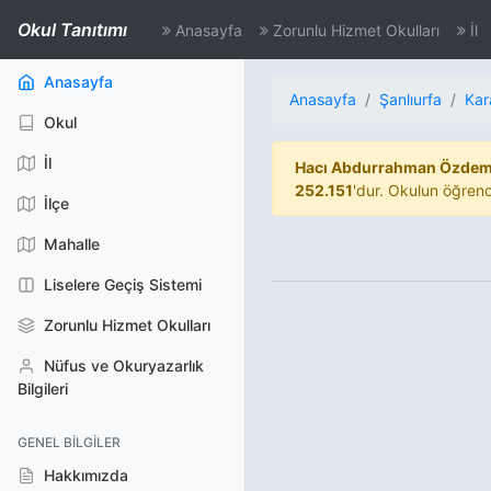
Okul Tanıtımı
Anasayfa
Zorunlu Hizmet Okulları
İl
(aktif)
Anasayfa
Anasayfa
Şanlıurfa
Kar
Okul
İl
Hacı Abdurrahman Özdemi
252.151
'dur. Okulun öğrenc
İlçe
Mahalle
Liselere Geçiş Sistemi
Zorunlu Hizmet Okulları
Nüfus ve Okuryazarlık
Bilgileri
GENEL BILGILER
Hakkımızda