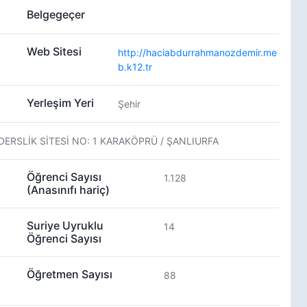
Belgegeçer
Web Sitesi
http://haciabdurrahmanozdemir.me
b.k12.tr
Yerleşim Yeri
Şehir
 DERSLİK SİTESİ NO: 1 KARAKÖPRÜ / ŞANLIURFA
Öğrenci Sayısı
1.128
(Anasınıfı hariç)
Suriye Uyruklu
14
Öğrenci Sayısı
Öğretmen Sayısı
88