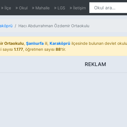
İlçe
Okul
Mahalle
LGS
İletişim
aköprü
Hacı Abdurrahman Özdemir Ortaokulu
r Ortaokulu
,
Şanlıurfa
ili,
Karaköprü
ilçesinde bulunan devlet okulud
i sayısı
1.177
, öğretmen sayısı
88
'tir.
REKLAM