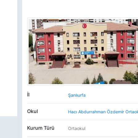
İl
Şanlıurfa
Okul
Hacı Abdurrahman Özdemir Ortao
Kurum Türü
Ortaokul