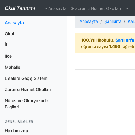
Okul Tanıtımı
Anasayfa
Zorunlu Hizmet Okulları
İl
Anasayfa
Şanlıurfa
Kar
(aktif)
Anasayfa
Okul
100.Yıl İlkokulu
,
Şanlıurfa
İl
öğrenci sayısı
1.496
, öğret
İlçe
Mahalle
Liselere Geçiş Sistemi
Zorunlu Hizmet Okulları
Nüfus ve Okuryazarlık
Bilgileri
GENEL BILGILER
Hakkımızda