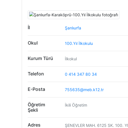
İl
Şanlıurfa
Okul
100.Yıl İlkokulu
Kurum Türü
İlkokul
Telefon
0 414 347 80 34
E-Posta
755635@meb.k12.tr
Öğretim
İkili Öğretim
Şekli
Adres
ŞENEVLER MAH. 6125 SK. 100. 