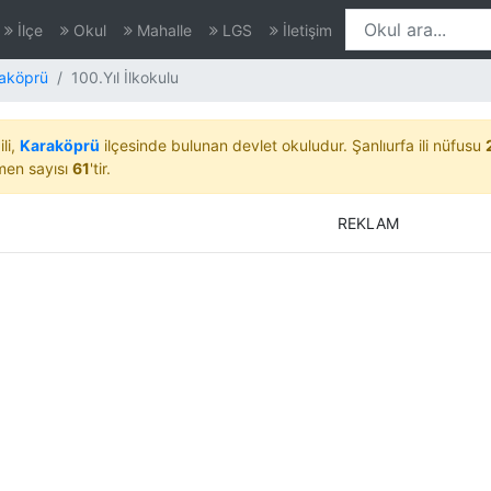
İlçe
Okul
Mahalle
LGS
İletişim
aköprü
100.Yıl İlkokulu
ili,
Karaköprü
ilçesinde bulunan devlet okuludur. Şanlıurfa ili nüfusu
men sayısı
61
'tir.
REKLAM