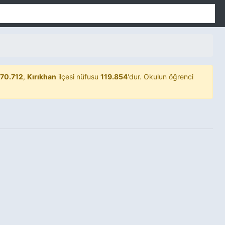
670.712
,
Kırıkhan
ilçesi nüfusu
119.854
'dur. Okulun öğrenci