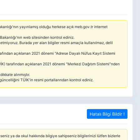
 Bakanlığı'nın yayınlamış olduğu herkese açık meb.gov.tr internet
 Bakanlığı'nın web sitesinden kontrol ediniz.
etmiyoruz. Burada yer alan bilgiler resmi amaçla kullanılmaz, delil
tarafından açıklanan 2021 dönemi "Adrese Dayalı Nüfus Kayıt Sistemi
(TÜİK) tarafından açıklanan 2021 dönemi "Merkezi Dağıtım Sistemi"nden
ikkate alınmıştır.
güncelliğini TÜİK'in resmi portallarından kontrol ediniz.
Hatalı Bilgi Bildir !
seniz ya da okul hakkında bilgiye sahipseniz bilgilerinizi lütfen bizlerle