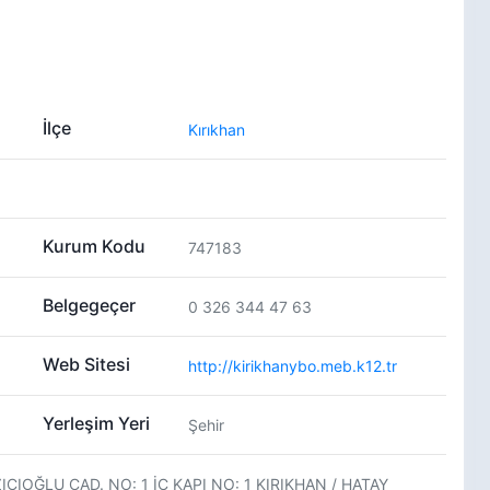
İlçe
Kırıkhan
Kurum Kodu
747183
Belgegeçer
0 326 344 47 63
Web Sitesi
http://kirikhanybo.meb.k12.tr
Yerleşim Yeri
Şehir
IOĞLU CAD. NO: 1 İÇ KAPI NO: 1 KIRIKHAN / HATAY