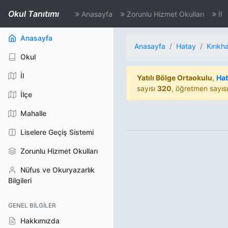
Okul Tanıtımı
Anasayfa
Zorunlu Hizmet Okulları
İl
(aktif)
Anasayfa
Anasayfa
Hatay
Kırıkh
Okul
İl
Yatılı Bölge Ortaokulu
,
Ha
sayısı
320
, öğretmen sayıs
İlçe
Mahalle
Liselere Geçiş Sistemi
Zorunlu Hizmet Okulları
Nüfus ve Okuryazarlık
Bilgileri
GENEL BILGILER
Hakkımızda