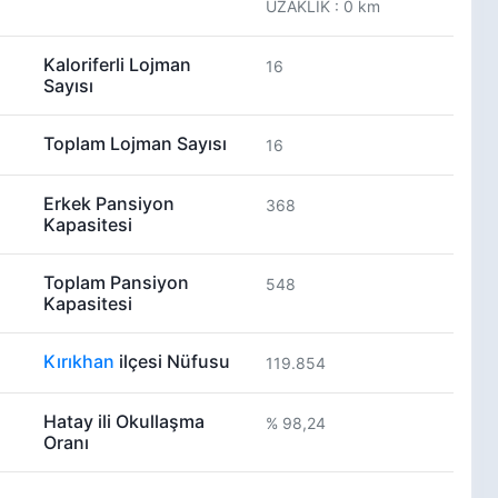
UZAKLIK : 0 km
Kaloriferli Lojman
16
Sayısı
Toplam Lojman Sayısı
16
Erkek Pansiyon
368
Kapasitesi
Toplam Pansiyon
548
Kapasitesi
Kırıkhan
ilçesi Nüfusu
119.854
Hatay ili Okullaşma
% 98,24
Oranı