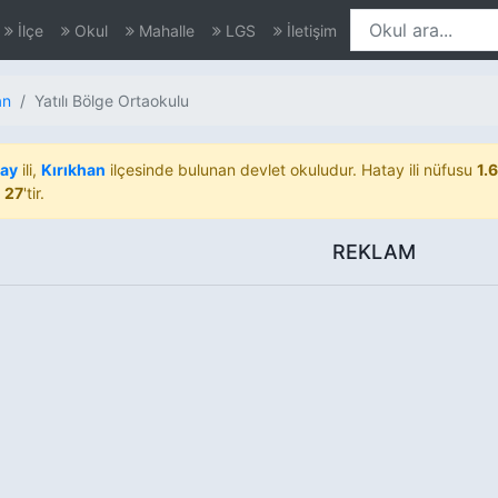
İlçe
Okul
Mahalle
LGS
İletişim
an
Yatılı Bölge Ortaokulu
tay
ili,
Kırıkhan
ilçesinde bulunan devlet okuludur. Hatay ili nüfusu
1.
ı
27
'tir.
REKLAM