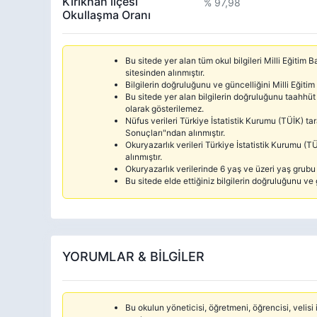
Kırıkhan ilçesi
% 97,98
Okullaşma Oranı
Bu sitede yer alan tüm okul bilgileri Milli Eğitim
sitesinden alınmıştır.
Bilgilerin doğruluğunu ve güncelliğini Milli Eğitim
Bu sitede yer alan bilgilerin doğruluğunu taahhüt 
olarak gösterilemez.
Nüfus verileri Türkiye İstatistik Kurumu (TÜİK) 
Sonuçları"ndan alınmıştır.
Okuryazarlık verileri Türkiye İstatistik Kurumu 
alınmıştır.
Okuryazarlık verilerinde 6 yaş ve üzeri yaş grubu d
Bu sitede elde ettiğiniz bilgilerin doğruluğunu ve 
YORUMLAR & BİLGİLER
Bu okulun yöneticisi, öğretmeni, öğrencisi, velisi i