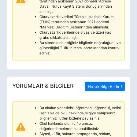
tarafından açıklanan 2021 dönemi "Adrese
Dayalı Nüfus Kayıt Sistemi Sonuçları"ndan
alınmıştır.
Okuryazarlık verileri Türkiye İstatistik Kurumu
(TÜİK) tarafından açıklanan 2021 dönemi
"Merkezi Dağıtım Sistemi"nden alınmıştır.
Okuryazarlık verilerinde 6 yaş ve üzeri yaş
grubu dikkate alınmıştır.
Bu sitede elde ettiğiniz bilgilerin doğruluğunu ve
güncelliğini TÜİK'in resmi portallarından kontrol
ediniz.
YORUMLAR & BİLGİLER
Hatalı Bilgi Bildir !
Bu okulun yöneticisi, öğretmeni, öğrencisi, velisi
iseniz ya da okul hakkında bilgiye sahipseniz
bilgilerinizi lütfen bizlerle paylaşınız.
Okul hakkında olumlu / olumsuz
değerlendirmelerde bulunabilirsiniz.
Siyasi, küfür, hakaret, propaganda, reklam,