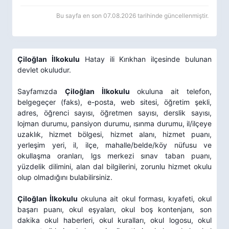
Bu sayfa en son 07.08.2026 tarihinde güncellenmiştir.
Çiloğlan İlkokulu
Hatay ili Kırıkhan ilçesinde bulunan
devlet okuludur.
Sayfamızda
Çiloğlan İlkokulu
okuluna ait telefon,
belgegeçer (faks), e-posta, web sitesi, öğretim şekli,
adres, öğrenci sayısı, öğretmen sayısı, derslik sayısı,
lojman durumu, pansiyon durumu, ısınma durumu, il/ilçeye
uzaklık, hizmet bölgesi, hizmet alanı, hizmet puanı,
yerleşim yeri, il, ilçe, mahalle/belde/köy nüfusu ve
okullaşma oranları, lgs merkezi sınav taban puanı,
yüzdelik dilimini, alan dal bilgilerini, zorunlu hizmet okulu
olup olmadığını bulabilirsiniz.
Çiloğlan İlkokulu
okuluna ait okul forması, kıyafeti, okul
başarı puanı, okul eşyaları, okul boş kontenjanı, son
dakika okul haberleri, okul kuralları, okul logosu, okul