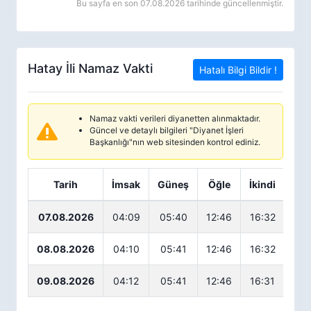
Bu sayfa en son 07.08.2026 tarihinde güncellenmiştir.
Hatay İli Namaz Vakti
Hatalı Bilgi Bildir !
Namaz vakti verileri diyanetten alınmaktadır.
Güncel ve detaylı bilgileri "Diyanet İşleri
Başkanlığı"nın web sitesinden kontrol ediniz.
Tarih
İmsak
Güneş
Öğle
İkindi
Ak
07.08.2026
04:09
05:40
12:46
16:32
19
08.08.2026
04:10
05:41
12:46
16:32
19
09.08.2026
04:12
05:41
12:46
16:31
19