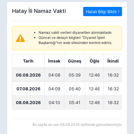
Hatay İli Namaz Vakti
Hatalı Bilgi Bildir !
Namaz vakti verileri diyanetten alınmaktadır.
Güncel ve detaylı bilgileri "Diyanet İşleri
Başkanlığı"nın web sitesinden kontrol ediniz.
Tarih
İmsak
Güneş
Öğle
İkindi
Ak
06.08.2026
04:08
05:39
12:46
16:32
19
07.08.2026
04:09
05:40
12:46
16:32
19
08.08.2026
04:10
05:41
12:46
16:32
19
Bu sayfa en son 06.08.2026 tarihinde güncellenmiştir.