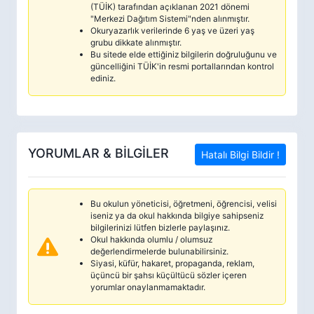
(TÜİK) tarafından açıklanan 2021 dönemi
"Merkezi Dağıtım Sistemi"nden alınmıştır.
Okuryazarlık verilerinde 6 yaş ve üzeri yaş
grubu dikkate alınmıştır.
Bu sitede elde ettiğiniz bilgilerin doğruluğunu ve
güncelliğini TÜİK'in resmi portallarından kontrol
ediniz.
YORUMLAR & BİLGİLER
Hatalı Bilgi Bildir !
Bu okulun yöneticisi, öğretmeni, öğrencisi, velisi
iseniz ya da okul hakkında bilgiye sahipseniz
bilgilerinizi lütfen bizlerle paylaşınız.
Okul hakkında olumlu / olumsuz
değerlendirmelerde bulunabilirsiniz.
Siyasi, küfür, hakaret, propaganda, reklam,
üçüncü bir şahsı küçültücü sözler içeren
yorumlar onaylanmamaktadır.