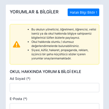
YORUMLAR & BİLGİLER
Hatalı Bilgi Bildir !
Bu okulun yöneticisi, öğretmeni, öğrencisi, velisi
iseniz ya da okul hakkında bilgiye sahipseniz
bilgilerinizi lütfen bizlerle paylaşınız.
Okul hakkında olumlu / olumsuz
değerlendirmelerde bulunabilirsiniz.
Siyasi, küfür, hakaret, propaganda, reklam,
üçüncü bir şahsı küçültücü sözler içeren
yorumlar onaylanmamaktadır.
OKUL HAKKINDA YORUM & BİLGİ EKLE
Ad Soyad (*)
E-Posta (*)