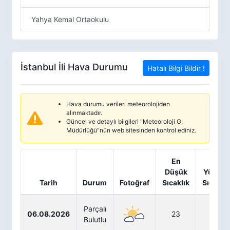
Yahya Kemal Ortaokulu
İstanbul İli Hava Durumu
Hatalı Bilgi Bildir !
Hava durumu verileri meteorolojiden
alınmaktadır.
Güncel ve detaylı bilgileri "Meteoroloji G.
Müdürlüğü"nün web sitesinden kontrol ediniz.
En
En
Düşük
Yüksek
Tarih
Durum
Fotoğraf
Sıcaklık
Sıcaklık
Parçalı
06.08.2026
23
32
Bulutlu