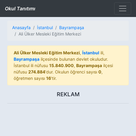
Okul Tanıtımı
Anasayfa
İstanbul
Bayrampaşa
Ali Ülker Mesleki Eğitim Merkezi
Ali Ülker Mesleki Eğitim Merkezi
,
İstanbul
ili,
Bayrampaşa
ilçesinde bulunan devlet okuludur.
İstanbul ili nüfusu
15.840.900
,
Bayrampaşa
ilçesi
nüfusu
274.884
'dur. Okulun öğrenci sayısı
0
,
öğretmen sayısı
16
'tir.
REKLAM