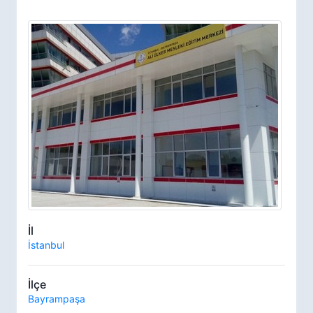
İl
İstanbul
İlçe
Bayrampaşa