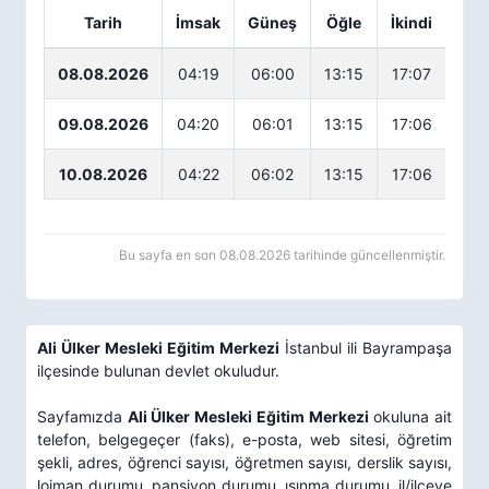
Tarih
İmsak
Güneş
Öğle
İkindi
Ak
08.08.2026
04:19
06:00
13:15
17:07
20
09.08.2026
04:20
06:01
13:15
17:06
20
10.08.2026
04:22
06:02
13:15
17:06
20
Bu sayfa en son 08.08.2026 tarihinde güncellenmiştir.
Ali Ülker Mesleki Eğitim Merkezi
İstanbul ili Bayrampaşa
ilçesinde bulunan devlet okuludur.
Sayfamızda
Ali Ülker Mesleki Eğitim Merkezi
okuluna ait
telefon, belgegeçer (faks), e-posta, web sitesi, öğretim
şekli, adres, öğrenci sayısı, öğretmen sayısı, derslik sayısı,
lojman durumu, pansiyon durumu, ısınma durumu, il/ilçeye