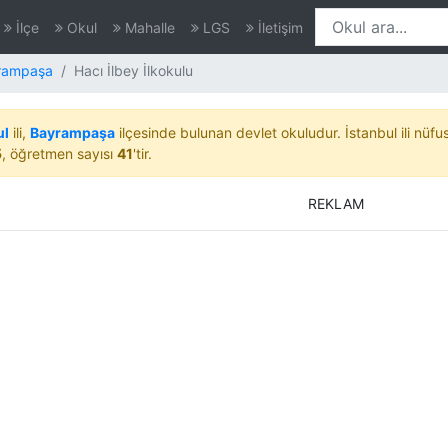
İlçe
Okul
Mahalle
LGS
İletişim
rampaşa
Hacı İlbey İlkokulu
ul
ili,
Bayrampaşa
ilçesinde bulunan devlet okuludur. İstanbul ili nüf
5
, öğretmen sayısı
41
'tir.
REKLAM