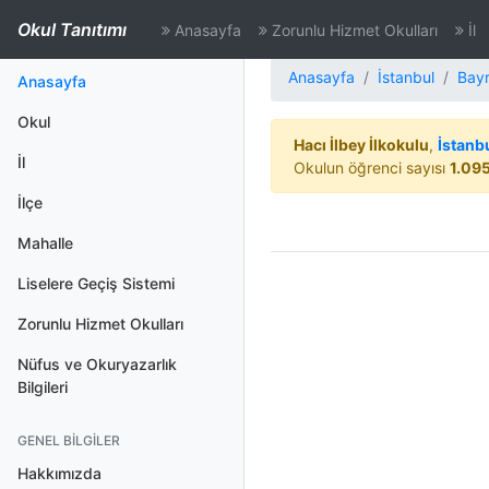
Okul Tanıtımı
Anasayfa
Zorunlu Hizmet Okulları
İl
Anasayfa
İstanbul
Bay
(aktif)
Anasayfa
Okul
Hacı İlbey İlkokulu
,
İstanb
İl
Okulun öğrenci sayısı
1.09
İlçe
Mahalle
Liselere Geçiş Sistemi
Zorunlu Hizmet Okulları
Nüfus ve Okuryazarlık
Bilgileri
GENEL BILGILER
Hakkımızda