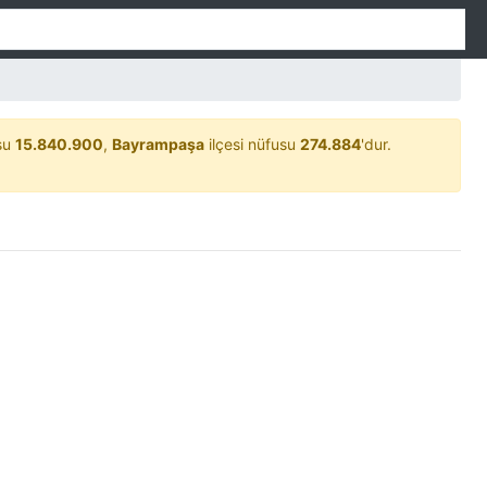
usu
15.840.900
,
Bayrampaşa
ilçesi nüfusu
274.884
'dur.