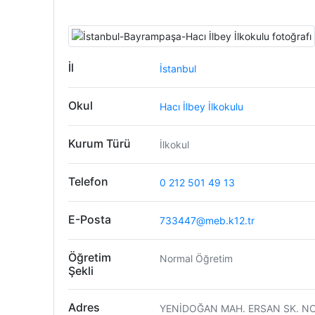
İl
İstanbul
Okul
Hacı İlbey İlkokulu
Kurum Türü
İlkokul
Telefon
0 212 501 49 13
E-Posta
733447@meb.k12.tr
Öğretim
Normal Öğretim
Şekli
Adres
YENİDOĞAN MAH. ERSAN SK. NO: