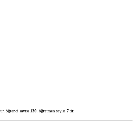
lun öğrenci sayısı
130
, öğretmen sayısı
7
'tir.