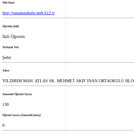
Web Sitesi
http://tunaanaokulu.meb.k12.tr
Öğretim Şekli
İkili Öğretim
Yerleşim Yeri
Şehir
Adres
YILDIRIM MAH. ATLAS SK. MEHMET AKIF INAN ORTAOKULU BLOK 
Anasınıfı Öğrenci Sayısı
130
Öğrenci Sayısı (Anasınıfı hariç)
0