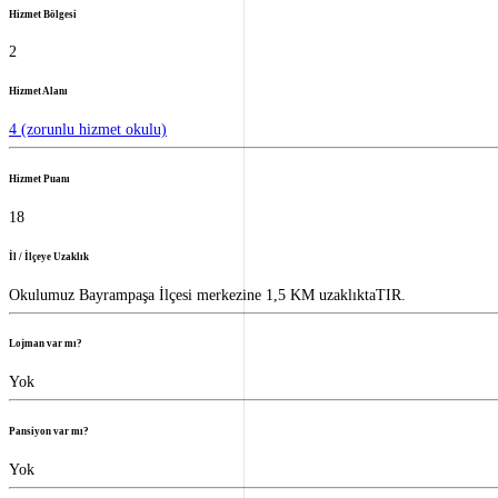
Hizmet Bölgesi
2
Hizmet Alanı
4 (zorunlu hizmet okulu)
Hizmet Puanı
18
İl / İlçeye Uzaklık
Okulumuz Bayrampaşa İlçesi merkezine 1,5 KM uzaklıktaTIR.
Lojman var mı?
Yok
Pansiyon var mı?
Yok