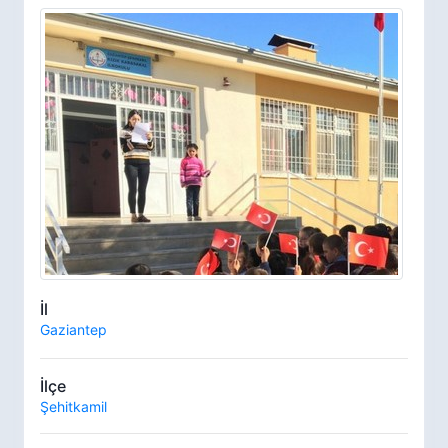
İl
Gaziantep
İlçe
Şehitkamil