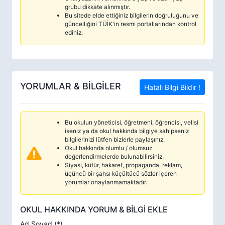
grubu dikkate alınmıştır.
Bu sitede elde ettiğiniz bilgilerin doğruluğunu ve
güncelliğini TÜİK'in resmi portallarından kontrol
ediniz.
YORUMLAR & BİLGİLER
Hatalı Bilgi Bildir !
Bu okulun yöneticisi, öğretmeni, öğrencisi, velisi
iseniz ya da okul hakkında bilgiye sahipseniz
bilgilerinizi lütfen bizlerle paylaşınız.
Okul hakkında olumlu / olumsuz
değerlendirmelerde bulunabilirsiniz.
Siyasi, küfür, hakaret, propaganda, reklam,
üçüncü bir şahsı küçültücü sözler içeren
yorumlar onaylanmamaktadır.
OKUL HAKKINDA YORUM & BİLGİ EKLE
Ad Soyad (*)