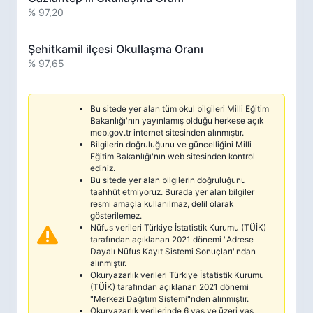
% 97,20
Şehitkamil ilçesi Okullaşma Oranı
% 97,65
Bu sitede yer alan tüm okul bilgileri Milli Eğitim
Bakanlığı'nın yayınlamış olduğu herkese açık
meb.gov.tr internet sitesinden alınmıştır.
Bilgilerin doğruluğunu ve güncelliğini Milli
Eğitim Bakanlığı'nın web sitesinden kontrol
ediniz.
Bu sitede yer alan bilgilerin doğruluğunu
taahhüt etmiyoruz. Burada yer alan bilgiler
resmi amaçla kullanılmaz, delil olarak
gösterilemez.
Nüfus verileri Türkiye İstatistik Kurumu (TÜİK)
tarafından açıklanan 2021 dönemi "Adrese
Dayalı Nüfus Kayıt Sistemi Sonuçları"ndan
alınmıştır.
Okuryazarlık verileri Türkiye İstatistik Kurumu
(TÜİK) tarafından açıklanan 2021 dönemi
"Merkezi Dağıtım Sistemi"nden alınmıştır.
Okuryazarlık verilerinde 6 yaş ve üzeri yaş