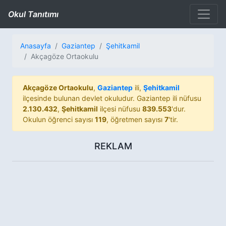
Okul Tanıtımı
Anasayfa
Gaziantep
Şehitkamil
Akçagöze Ortaokulu
Akçagöze Ortaokulu
,
Gaziantep
ili,
Şehitkamil
ilçesinde bulunan devlet okuludur. Gaziantep ili nüfusu
2.130.432
,
Şehitkamil
ilçesi nüfusu
839.553
'dur.
Okulun öğrenci sayısı
119
, öğretmen sayısı
7
'tir.
REKLAM