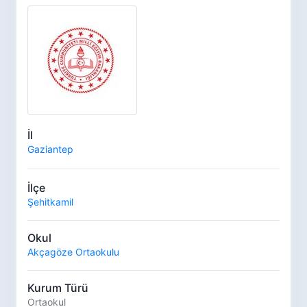
İl
Gaziantep
İlçe
Şehitkamil
Okul
Akçagöze Ortaokulu
Kurum Türü
Ortaokul