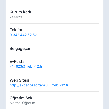
Kurum Kodu
744623
Telefon
0 342 442 52 52
Belgegeçer
E-Posta
744623@meb.k12.tr
Web Sitesi
http://akcagozeortaokulu.meb.k12.tr
Öğretim Şekli
Normal Öğretim