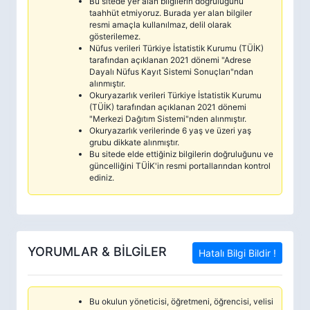
Bu sitede yer alan bilgilerin doğruluğunu
taahhüt etmiyoruz. Burada yer alan bilgiler
resmi amaçla kullanılmaz, delil olarak
gösterilemez.
Nüfus verileri Türkiye İstatistik Kurumu (TÜİK)
tarafından açıklanan 2021 dönemi "Adrese
Dayalı Nüfus Kayıt Sistemi Sonuçları"ndan
alınmıştır.
Okuryazarlık verileri Türkiye İstatistik Kurumu
(TÜİK) tarafından açıklanan 2021 dönemi
"Merkezi Dağıtım Sistemi"nden alınmıştır.
Okuryazarlık verilerinde 6 yaş ve üzeri yaş
grubu dikkate alınmıştır.
Bu sitede elde ettiğiniz bilgilerin doğruluğunu ve
güncelliğini TÜİK'in resmi portallarından kontrol
ediniz.
YORUMLAR & BİLGİLER
Hatalı Bilgi Bildir !
Bu okulun yöneticisi, öğretmeni, öğrencisi, velisi