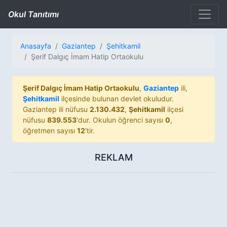
Okul Tanıtımı
Anasayfa
Gaziantep
Şehitkamil
Şerif Dalgıç İmam Hatip Ortaokulu
Şerif Dalgıç İmam Hatip Ortaokulu
,
Gaziantep
ili,
Şehitkamil
ilçesinde bulunan devlet okuludur.
Gaziantep ili nüfusu
2.130.432
,
Şehitkamil
ilçesi
nüfusu
839.553
'dur. Okulun öğrenci sayısı
0
,
öğretmen sayısı
12
'tir.
REKLAM