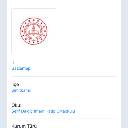
İl
Gaziantep
İlçe
Şehitkamil
Okul
Şerif Dalgıç İmam Hatip Ortaokulu
Kurum Türü