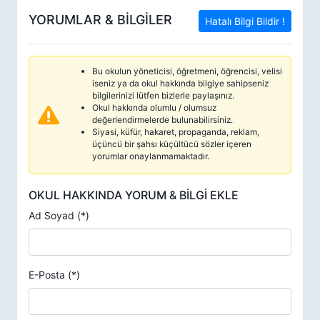
YORUMLAR & BİLGİLER
Hatalı Bilgi Bildir !
Bu okulun yöneticisi, öğretmeni, öğrencisi, velisi
iseniz ya da okul hakkında bilgiye sahipseniz
bilgilerinizi lütfen bizlerle paylaşınız.
Okul hakkında olumlu / olumsuz
değerlendirmelerde bulunabilirsiniz.
Siyasi, küfür, hakaret, propaganda, reklam,
üçüncü bir şahsı küçültücü sözler içeren
yorumlar onaylanmamaktadır.
OKUL HAKKINDA YORUM & BİLGİ EKLE
Ad Soyad (*)
E-Posta (*)