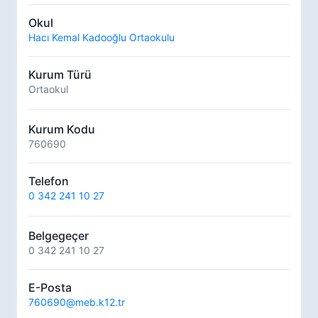
Okul
Hacı Kemal Kadooğlu Ortaokulu
Kurum Türü
Ortaokul
Kurum Kodu
760690
Telefon
0 342 241 10 27
Belgegeçer
0 342 241 10 27
E-Posta
760690@meb.k12.tr