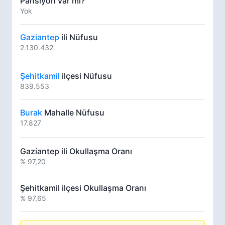
Pansiyon var mı?
Yok
Gaziantep
ili Nüfusu
2.130.432
Şehitkamil
ilçesi Nüfusu
839.553
Burak
Mahalle Nüfusu
17.827
Gaziantep ili Okullaşma Oranı
% 97,20
Şehitkamil ilçesi Okullaşma Oranı
% 97,65