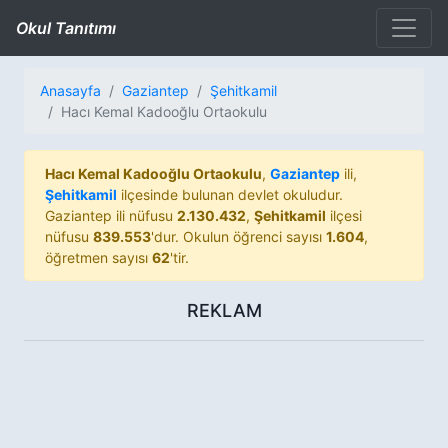
Okul Tanıtımı
Anasayfa
Gaziantep
Şehitkamil
Hacı Kemal Kadooğlu Ortaokulu
Hacı Kemal Kadooğlu Ortaokulu
,
Gaziantep
ili,
Şehitkamil
ilçesinde bulunan devlet okuludur.
Gaziantep ili nüfusu
2.130.432
,
Şehitkamil
ilçesi
nüfusu
839.553
'dur. Okulun öğrenci sayısı
1.604
,
öğretmen sayısı
62
'tir.
REKLAM