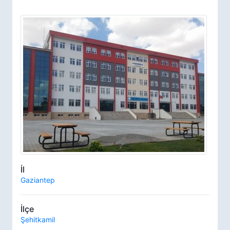
İl
Gaziantep
İlçe
Şehitkamil