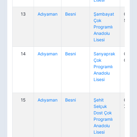
13
Adıyaman
Besni
Şambayat
0 416
Çok
52 31
Programlı
Anadolu
Lisesi
14
Adıyaman
Besni
Sarıyaprak
0 416
Çok
00 40
Programlı
Anadolu
Lisesi
15
Adıyaman
Besni
Şehit
0 416
Selçuk
73 21
Dost Çok
Programlı
Anadolu
Lisesi