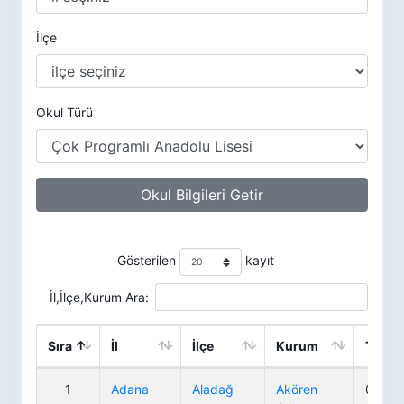
İlçe
Okul Türü
Okul Bilgileri Getir
Gösterilen
kayıt
İl,İlçe,Kurum Ara:
Sıra
İl
İlçe
Kurum
Telef
1
Adana
Aladağ
Akören
0 322