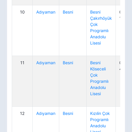
10
Adıyaman
Besni
Besni
0 416
Çakırhöyük
13 13
Çok
Programlı
Anadolu
Lisesi
11
Adıyaman
Besni
Besni
0 416
Köseceli
41 13
Çok
Programlı
Anadolu
Lisesi
12
Adıyaman
Besni
Kızılin Çok
Programlı
Anadolu
Lisesi