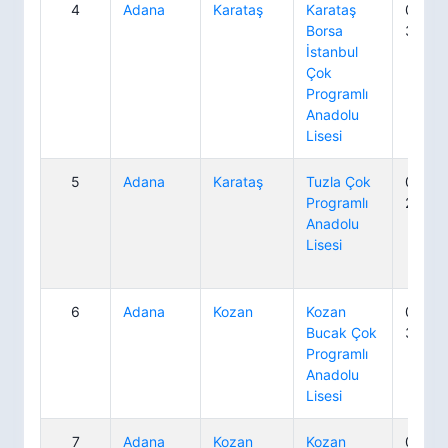
4
Adana
Karataş
Karataş
0 322
Borsa
37 63
İstanbul
Çok
Programlı
Anadolu
Lisesi
5
Adana
Karataş
Tuzla Çok
0 322
Programlı
25 25
Anadolu
Lisesi
6
Adana
Kozan
Kozan
0 322
Bucak Çok
34 88
Programlı
Anadolu
Lisesi
7
Adana
Kozan
Kozan
0 322