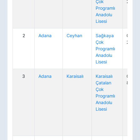
Çok
20 07
Programlı
Anadolu
Lisesi
2
Adana
Ceyhan
Sağkaya
0 322
Çok
20 05
Programlı
Anadolu
Lisesi
3
Adana
Karaisalı
Karaisalı
0 322
Çatalan
80 64
Çok
Programlı
Anadolu
Lisesi