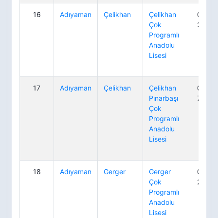
16
Adıyaman
Çelikhan
Çelikhan
0 416
Çok
20 18
Programlı
Anadolu
Lisesi
17
Adıyaman
Çelikhan
Çelikhan
0 416
Pınarbaşı
71 12
Çok
Programlı
Anadolu
Lisesi
18
Adıyaman
Gerger
Gerger
0 416
Çok
20 13
Programlı
Anadolu
Lisesi