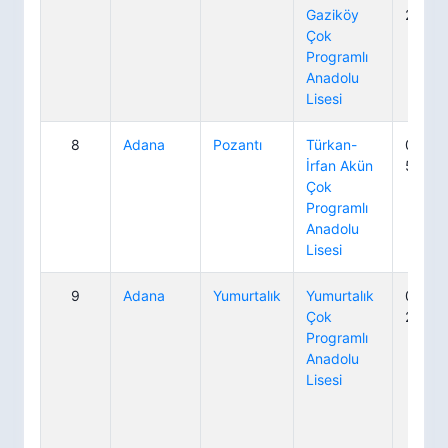
Gaziköy
21 05
Çok
Programlı
Anadolu
Lisesi
8
Adana
Pozantı
Türkan-
0 322
İrfan Akün
54 59
Çok
Programlı
Anadolu
Lisesi
9
Adana
Yumurtalık
Yumurtalık
0 322
Çok
20 28
Programlı
Anadolu
Lisesi