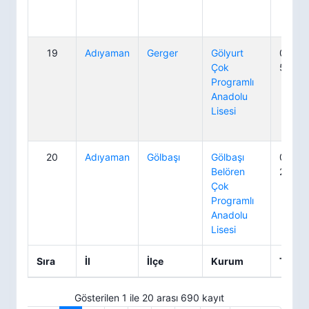
19
Adıyaman
Gerger
Gölyurt
0 416
Çok
50 72
Programlı
Anadolu
Lisesi
20
Adıyaman
Gölbaşı
Gölbaşı
0 416
Belören
21 17
Çok
Programlı
Anadolu
Lisesi
Sıra
İl
İlçe
Kurum
Telef
Gösterilen 1 ile 20 arası 690 kayıt