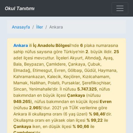
Okul Tanıtımı
Anasayfa
İller
Ankara
Ankara
ili
İç Anadolu Bölgesi
'nde
6
plaka numarasına
sahip nüfus sayısına göre Türkiye'nin
2
. büyük ilidir.
25
adet ilçesi mevcuttur. İlçeleri Akyurt, Altındağ, Ayaş,
Bala, Beypazarı, Çamlıdere, Çankaya, Çubuk,
Elmadağ, Etimesgut, Evren, Gölbaşı, Güdül, Haymana,
Kahramankazan, Kalecik, Keçiören, Kızılcahamam,
Mamak, Nallıhan, Polatlı, Pursaklar, Şereflikoçhisar,
Sincan, Yenimahalle'dir. İl nüfusu
5.747.325
, nüfus
bakımından en büyük ilçesi
Çankaya
(nüfusu
949.265
), nüfus bakımından en küçük ilçesi
Evren
(nüfusu
2.965
)'dur. 2021 yılı TÜİK verilerine göre
Ankara ili okullaşma oranı (6 yaş üzeri)
% 98,46
'dir.
Okullaşma oranı en yüksek olan ilçesi
% 99,22
ile
Çankaya
iken, en düşük ilçesi
% 90,66
ile
Çamlıdere
'dır.