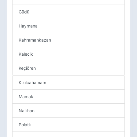
Güdül
Haymana
Kahramankazan
Kalecik
Keçiören
Kızılcahamam
Mamak
Nallıhan
Polatlı