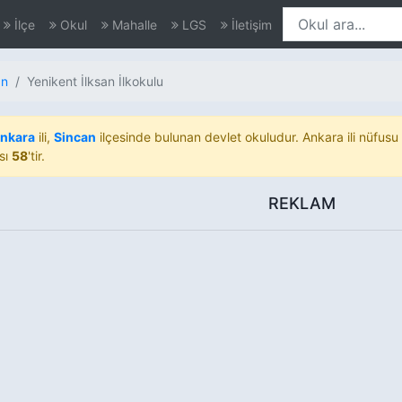
İlçe
Okul
Mahalle
LGS
İletişim
an
Yenikent İlksan İlkokulu
nkara
ili,
Sincan
ilçesinde bulunan devlet okuludur. Ankara ili nüfusu
sı
58
'tir.
REKLAM