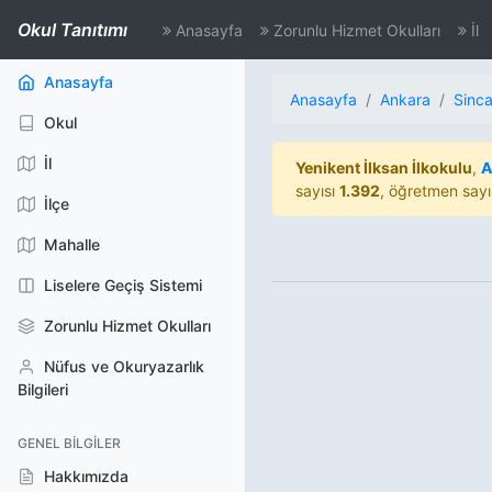
Okul Tanıtımı
Anasayfa
Zorunlu Hizmet Okulları
İl
(aktif)
Anasayfa
Anasayfa
Ankara
Sinc
Okul
İl
Yenikent İlksan İlkokulu
,
A
sayısı
1.392
, öğretmen sayı
İlçe
Mahalle
Liselere Geçiş Sistemi
Zorunlu Hizmet Okulları
Nüfus ve Okuryazarlık
Bilgileri
GENEL BILGILER
Hakkımızda