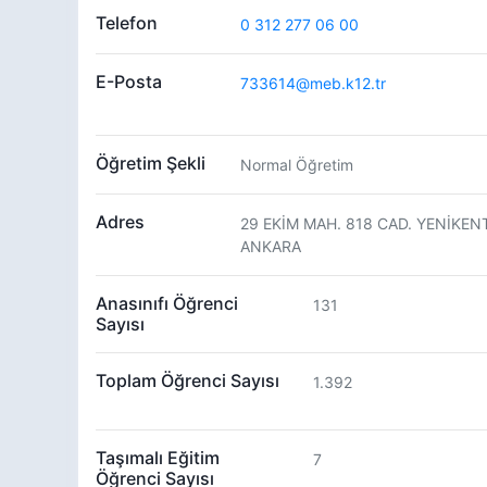
Telefon
0 312 277 06 00
E-Posta
733614@meb.k12.tr
Öğretim Şekli
Normal Öğretim
Adres
29 EKİM MAH. 818 CAD. YENİKEN
ANKARA
Anasınıfı Öğrenci
131
Sayısı
Toplam Öğrenci Sayısı
1.392
Taşımalı Eğitim
7
Öğrenci Sayısı