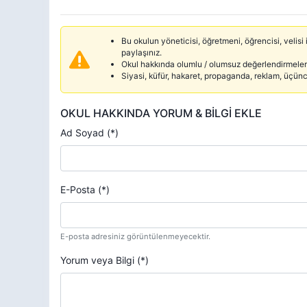
Bu okulun yöneticisi, öğretmeni, öğrencisi, velisi i
paylaşınız.
Okul hakkında olumlu / olumsuz değerlendirmelerd
Siyasi, küfür, hakaret, propaganda, reklam, üçün
OKUL HAKKINDA YORUM & BİLGİ EKLE
Ad Soyad (*)
E-Posta (*)
E-posta adresiniz görüntülenmeyecektir.
Yorum veya Bilgi (*)