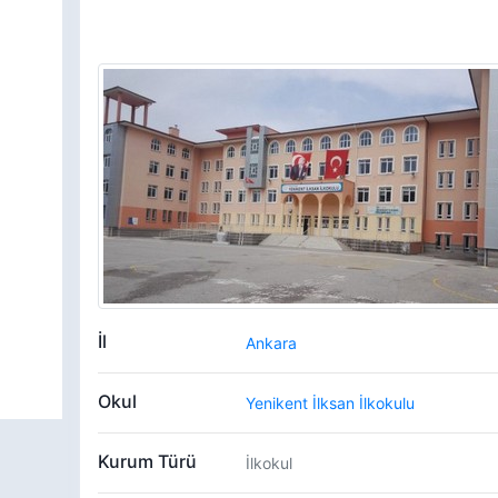
İl
Ankara
Okul
Yenikent İlksan İlkokulu
Kurum Türü
İlkokul