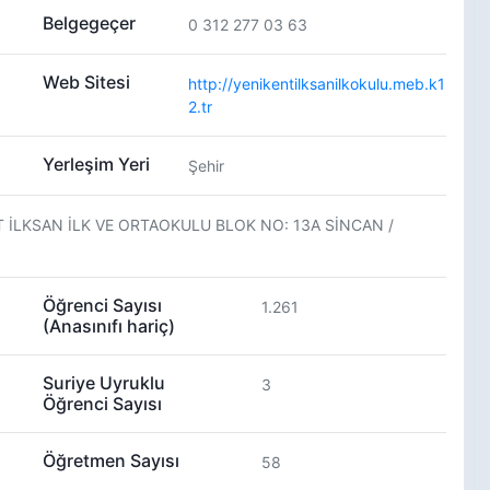
Belgegeçer
0 312 277 03 63
Web Sitesi
http://yenikentilksanilkokulu.meb.k1
2.tr
Yerleşim Yeri
Şehir
T İLKSAN İLK VE ORTAOKULU BLOK NO: 13A SİNCAN /
Öğrenci Sayısı
1.261
(Anasınıfı hariç)
Suriye Uyruklu
3
Öğrenci Sayısı
Öğretmen Sayısı
58