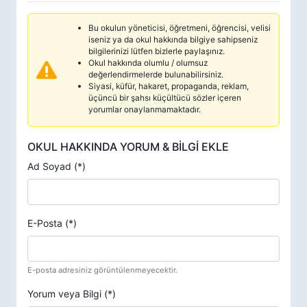
Bu okulun yöneticisi, öğretmeni, öğrencisi, velisi
iseniz ya da okul hakkında bilgiye sahipseniz
bilgilerinizi lütfen bizlerle paylaşınız.
Okul hakkında olumlu / olumsuz
değerlendirmelerde bulunabilirsiniz.
Siyasi, küfür, hakaret, propaganda, reklam,
üçüncü bir şahsı küçültücü sözler içeren
yorumlar onaylanmamaktadır.
OKUL HAKKINDA YORUM & BİLGİ EKLE
Ad Soyad (*)
E-Posta (*)
E-posta adresiniz görüntülenmeyecektir.
Yorum veya Bilgi (*)