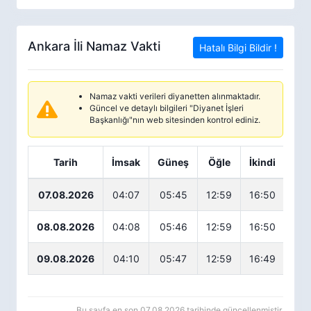
Ankara İli Namaz Vakti
Hatalı Bilgi Bildir !
Namaz vakti verileri diyanetten alınmaktadır.
Güncel ve detaylı bilgileri "Diyanet İşleri
Başkanlığı"nın web sitesinden kontrol ediniz.
Tarih
İmsak
Güneş
Öğle
İkindi
Ak
07.08.2026
04:07
05:45
12:59
16:50
20
08.08.2026
04:08
05:46
12:59
16:50
20
09.08.2026
04:10
05:47
12:59
16:49
20
Bu sayfa en son 07.08.2026 tarihinde güncellenmiştir.