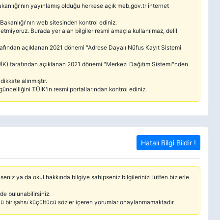
 Bakanlığı'nın yayınlamış olduğu herkese açık meb.gov.tr internet
 Bakanlığı'nın web sitesinden kontrol ediniz.
etmiyoruz. Burada yer alan bilgiler resmi amaçla kullanılmaz, delil
tarafından açıklanan 2021 dönemi "Adrese Dayalı Nüfus Kayıt Sistemi
(TÜİK) tarafından açıklanan 2021 dönemi "Merkezi Dağıtım Sistemi"nden
ikkate alınmıştır.
güncelliğini TÜİK'in resmi portallarından kontrol ediniz.
Hatalı Bilgi Bildir !
seniz ya da okul hakkında bilgiye sahipseniz bilgilerinizi lütfen bizlerle
e bulunabilirsiniz.
cü bir şahsı küçültücü sözler içeren yorumlar onaylanmamaktadır.