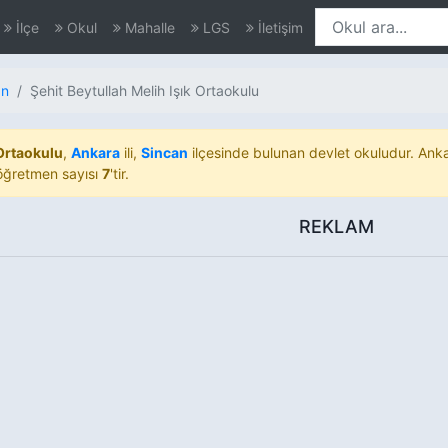
İlçe
Okul
Mahalle
LGS
İletişim
an
Şehit Beytullah Melih Işık Ortaokulu
 Ortaokulu
,
Ankara
ili,
Sincan
ilçesinde bulunan devlet okuludur. Anka
 öğretmen sayısı
7
'tir.
REKLAM