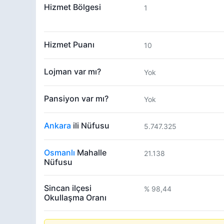
Hizmet Bölgesi
1
Hizmet Puanı
10
Lojman var mı?
Yok
Pansiyon var mı?
Yok
Ankara
ili Nüfusu
5.747.325
Osmanlı
Mahalle
21.138
Nüfusu
Sincan ilçesi
% 98,44
Okullaşma Oranı