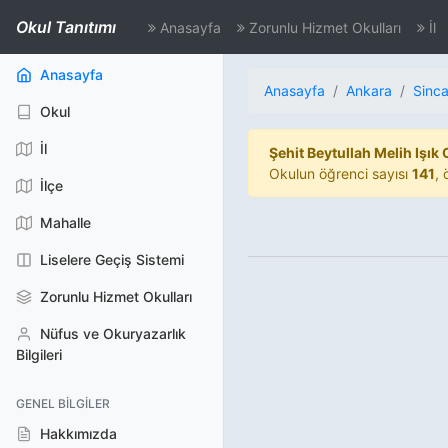
Okul Tanıtımı
Anasayfa
Zorunlu Hizmet Okulları
İl
(aktif)
Anasayfa
Anasayfa
Ankara
Sinc
Okul
İl
Şehit Beytullah Melih Işık
Okulun öğrenci sayısı
141
,
İlçe
Mahalle
Liselere Geçiş Sistemi
Zorunlu Hizmet Okulları
Nüfus ve Okuryazarlık
Bilgileri
GENEL BILGILER
Hakkımızda