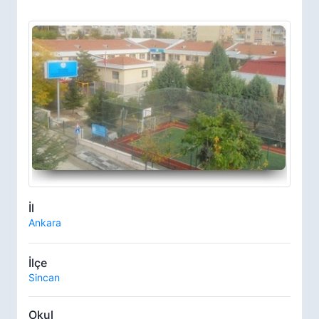
İl
Ankara
İlçe
Sincan
Okul