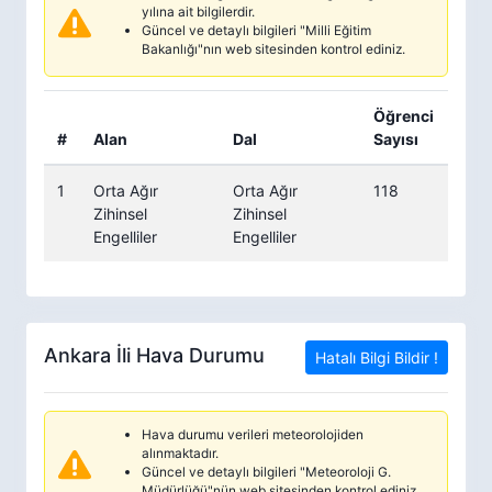
yılına ait bilgilerdir.
Güncel ve detaylı bilgileri "Milli Eğitim
Bakanlığı"nın web sitesinden kontrol ediniz.
Öğrenci
#
Alan
Dal
Sayısı
1
Orta Ağır
Orta Ağır
118
Zihinsel
Zihinsel
Engelliler
Engelliler
Ankara İli Hava Durumu
Hatalı Bilgi Bildir !
Hava durumu verileri meteorolojiden
alınmaktadır.
Güncel ve detaylı bilgileri "Meteoroloji G.
Müdürlüğü"nün web sitesinden kontrol ediniz.