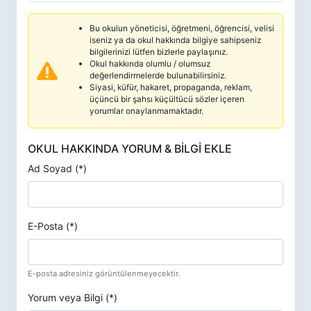
Bu okulun yöneticisi, öğretmeni, öğrencisi, velisi
iseniz ya da okul hakkında bilgiye sahipseniz
bilgilerinizi lütfen bizlerle paylaşınız.
Okul hakkında olumlu / olumsuz
değerlendirmelerde bulunabilirsiniz.
Siyasi, küfür, hakaret, propaganda, reklam,
üçüncü bir şahsı küçültücü sözler içeren
yorumlar onaylanmamaktadır.
OKUL HAKKINDA YORUM & BİLGİ EKLE
Ad Soyad (*)
E-Posta (*)
E-posta adresiniz görüntülenmeyecektir.
Yorum veya Bilgi (*)