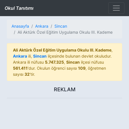
Okul Tanıtımı
Anasayfa
Ankara
Sincan
Ali Aktürk Özel Eğitim Uygulama Okulu III. Kademe
Ali Aktürk Özel Eğitim Uygulama Okulu III. Kademe
,
Ankara
ili,
Sincan
ilçesinde bulunan devlet okuludur.
Ankara ili nüfusu
5.747.325
,
Sincan
ilçesi nüfusu
561.411
'dur. Okulun öğrenci sayısı
109
, öğretmen
sayısı
32
'tir.
REKLAM