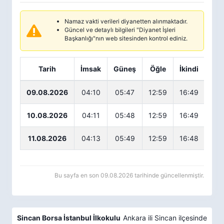
Namaz vakti verileri diyanetten alınmaktadır.
Güncel ve detaylı bilgileri "Diyanet İşleri
Başkanlığı"nın web sitesinden kontrol ediniz.
Tarih
İmsak
Güneş
Öğle
İkindi
Ak
09.08.2026
04:10
05:47
12:59
16:49
20
10.08.2026
04:11
05:48
12:59
16:49
20
11.08.2026
04:13
05:49
12:59
16:48
19
Bu sayfa en son 09.08.2026 tarihinde güncellenmiştir.
Sincan Borsa İstanbul İlkokulu
Ankara ili Sincan ilçesinde