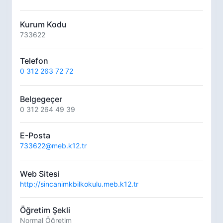
Kurum Kodu
733622
Telefon
0 312 263 72 72
Belgegeçer
0 312 264 49 39
E-Posta
733622@meb.k12.tr
Web Sitesi
http://sincanimkbilkokulu.meb.k12.tr
Öğretim Şekli
Normal Öğretim