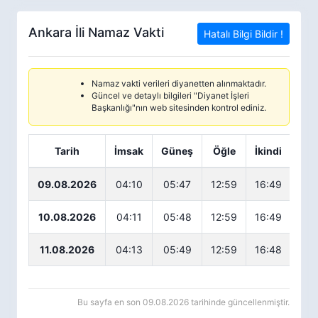
Ankara İli Namaz Vakti
Hatalı Bilgi Bildir !
Namaz vakti verileri diyanetten alınmaktadır.
Güncel ve detaylı bilgileri "Diyanet İşleri
Başkanlığı"nın web sitesinden kontrol ediniz.
Tarih
İmsak
Güneş
Öğle
İkindi
Ak
09.08.2026
04:10
05:47
12:59
16:49
20
10.08.2026
04:11
05:48
12:59
16:49
20
11.08.2026
04:13
05:49
12:59
16:48
19
Bu sayfa en son 09.08.2026 tarihinde güncellenmiştir.