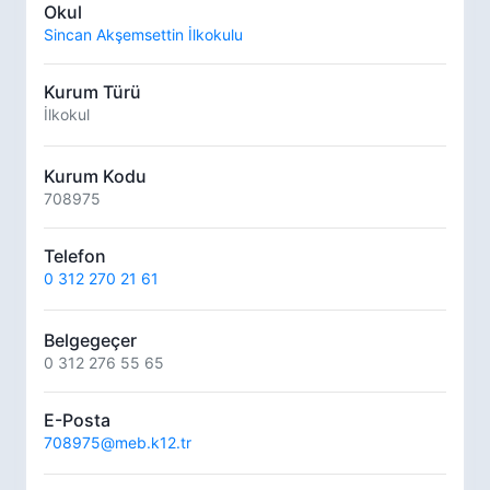
Okul
Sincan Akşemsettin İlkokulu
Kurum Türü
İlkokul
Kurum Kodu
708975
Telefon
0 312 270 21 61
Belgegeçer
0 312 276 55 65
E-Posta
708975@meb.k12.tr