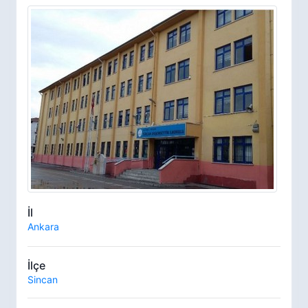
İl
Ankara
İlçe
Sincan