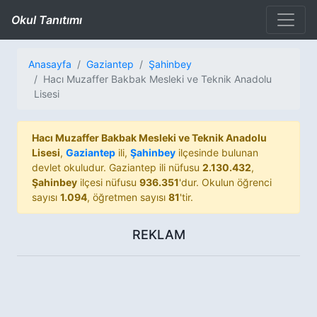
Okul Tanıtımı
Anasayfa
Gaziantep
Şahinbey
Hacı Muzaffer Bakbak Mesleki ve Teknik Anadolu
Lisesi
Hacı Muzaffer Bakbak Mesleki ve Teknik Anadolu
Lisesi
,
Gaziantep
ili,
Şahinbey
ilçesinde bulunan
devlet okuludur. Gaziantep ili nüfusu
2.130.432
,
Şahinbey
ilçesi nüfusu
936.351
'dur. Okulun öğrenci
sayısı
1.094
, öğretmen sayısı
81
'tir.
REKLAM