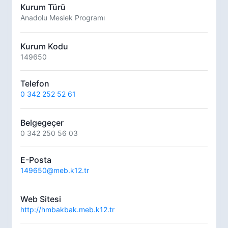
Kurum Türü
Anadolu Meslek Programı
Kurum Kodu
149650
Telefon
0 342 252 52 61
Belgegeçer
0 342 250 56 03
E-Posta
149650@meb.k12.tr
Web Sitesi
http://hmbakbak.meb.k12.tr