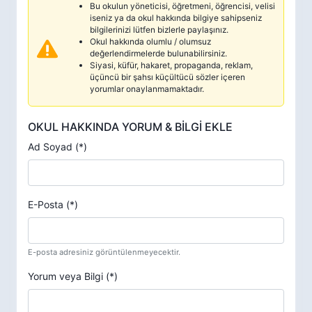
Bu okulun yöneticisi, öğretmeni, öğrencisi, velisi
iseniz ya da okul hakkında bilgiye sahipseniz
bilgilerinizi lütfen bizlerle paylaşınız.
Okul hakkında olumlu / olumsuz
değerlendirmelerde bulunabilirsiniz.
Siyasi, küfür, hakaret, propaganda, reklam,
üçüncü bir şahsı küçültücü sözler içeren
yorumlar onaylanmamaktadır.
OKUL HAKKINDA YORUM & BİLGİ EKLE
Ad Soyad (*)
E-Posta (*)
E-posta adresiniz görüntülenmeyecektir.
Yorum veya Bilgi (*)