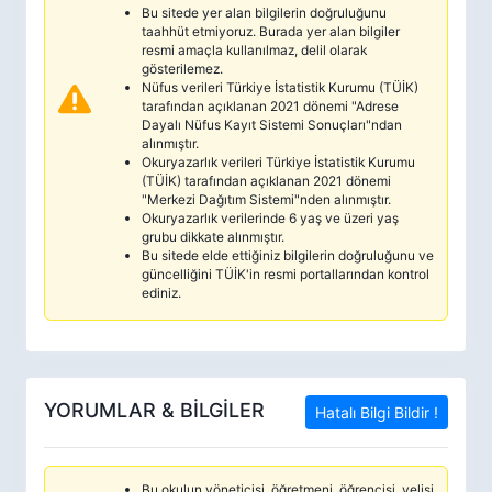
Bu sitede yer alan bilgilerin doğruluğunu
taahhüt etmiyoruz. Burada yer alan bilgiler
resmi amaçla kullanılmaz, delil olarak
gösterilemez.
Nüfus verileri Türkiye İstatistik Kurumu (TÜİK)
tarafından açıklanan 2021 dönemi "Adrese
Dayalı Nüfus Kayıt Sistemi Sonuçları"ndan
alınmıştır.
Okuryazarlık verileri Türkiye İstatistik Kurumu
(TÜİK) tarafından açıklanan 2021 dönemi
"Merkezi Dağıtım Sistemi"nden alınmıştır.
Okuryazarlık verilerinde 6 yaş ve üzeri yaş
grubu dikkate alınmıştır.
Bu sitede elde ettiğiniz bilgilerin doğruluğunu ve
güncelliğini TÜİK'in resmi portallarından kontrol
ediniz.
YORUMLAR & BİLGİLER
Hatalı Bilgi Bildir !
Bu okulun yöneticisi, öğretmeni, öğrencisi, velisi