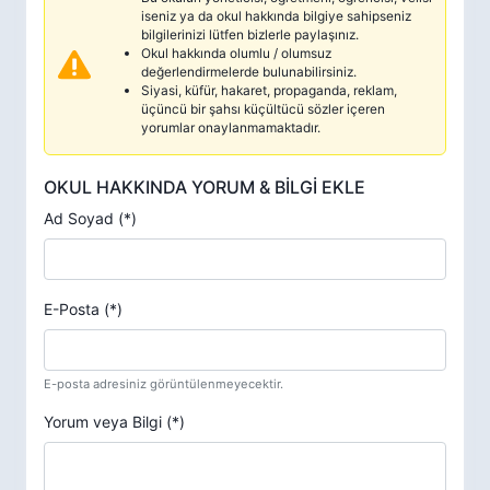
iseniz ya da okul hakkında bilgiye sahipseniz
bilgilerinizi lütfen bizlerle paylaşınız.
Okul hakkında olumlu / olumsuz
değerlendirmelerde bulunabilirsiniz.
Siyasi, küfür, hakaret, propaganda, reklam,
üçüncü bir şahsı küçültücü sözler içeren
yorumlar onaylanmamaktadır.
OKUL HAKKINDA YORUM & BİLGİ EKLE
Ad Soyad (*)
E-Posta (*)
E-posta adresiniz görüntülenmeyecektir.
Yorum veya Bilgi (*)