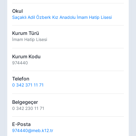
Okul
Saçaklı Adil Özberk Kız Anadolu İmam Hatip Lisesi
Kurum Türü
İmam Hatip Lisesi
Kurum Kodu
974440
Telefon
0 342 371 11 71
Belgegeçer
0 342 230 11 71
E-Posta
974440@meb.k12.tr