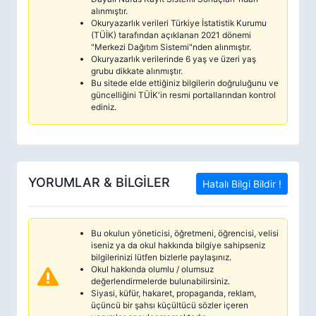
alınmıştır.
Okuryazarlık verileri Türkiye İstatistik Kurumu
(TÜİK) tarafından açıklanan 2021 dönemi
"Merkezi Dağıtım Sistemi"nden alınmıştır.
Okuryazarlık verilerinde 6 yaş ve üzeri yaş
grubu dikkate alınmıştır.
Bu sitede elde ettiğiniz bilgilerin doğruluğunu ve
güncelliğini TÜİK'in resmi portallarından kontrol
ediniz.
YORUMLAR & BİLGİLER
Hatalı Bilgi Bildir !
Bu okulun yöneticisi, öğretmeni, öğrencisi, velisi
iseniz ya da okul hakkında bilgiye sahipseniz
bilgilerinizi lütfen bizlerle paylaşınız.
Okul hakkında olumlu / olumsuz
değerlendirmelerde bulunabilirsiniz.
Siyasi, küfür, hakaret, propaganda, reklam,
üçüncü bir şahsı küçültücü sözler içeren