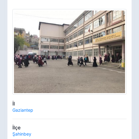
İl
Gaziantep
İlçe
Şahinbey