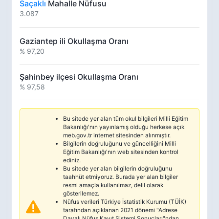
Saçaklı
Mahalle Nüfusu
3.087
Gaziantep ili Okullaşma Oranı
% 97,20
Şahinbey ilçesi Okullaşma Oranı
% 97,58
Bu sitede yer alan tüm okul bilgileri Milli Eğitim
Bakanlığı'nın yayınlamış olduğu herkese açık
meb.gov.tr internet sitesinden alınmıştır.
Bilgilerin doğruluğunu ve güncelliğini Milli
Eğitim Bakanlığı'nın web sitesinden kontrol
ediniz.
Bu sitede yer alan bilgilerin doğruluğunu
taahhüt etmiyoruz. Burada yer alan bilgiler
resmi amaçla kullanılmaz, delil olarak
gösterilemez.
Nüfus verileri Türkiye İstatistik Kurumu (TÜİK)
tarafından açıklanan 2021 dönemi "Adrese
Dayalı Nüfus Kayıt Sistemi Sonuçları"ndan