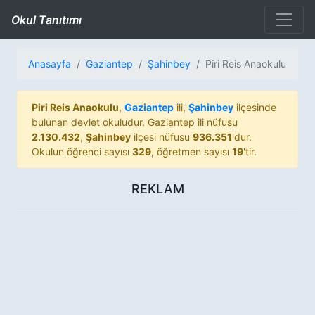
Okul Tanıtımı
Anasayfa
Gaziantep
Şahinbey
Piri Reis Anaokulu
Piri Reis Anaokulu
,
Gaziantep
ili,
Şahinbey
ilçesinde
bulunan devlet okuludur. Gaziantep ili nüfusu
2.130.432
,
Şahinbey
ilçesi nüfusu
936.351
'dur.
Okulun öğrenci sayısı
329
, öğretmen sayısı
19
'tir.
REKLAM