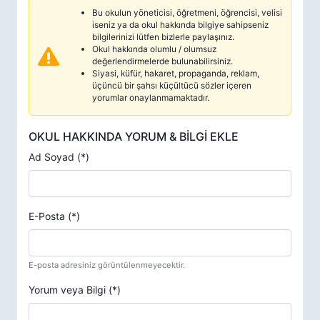
Bu okulun yöneticisi, öğretmeni, öğrencisi, velisi
iseniz ya da okul hakkında bilgiye sahipseniz
bilgilerinizi lütfen bizlerle paylaşınız.
Okul hakkında olumlu / olumsuz
değerlendirmelerde bulunabilirsiniz.
Siyasi, küfür, hakaret, propaganda, reklam,
üçüncü bir şahsı küçültücü sözler içeren
yorumlar onaylanmamaktadır.
OKUL HAKKINDA YORUM & BİLGİ EKLE
Ad Soyad (*)
E-Posta (*)
E-posta adresiniz görüntülenmeyecektir.
Yorum veya Bilgi (*)