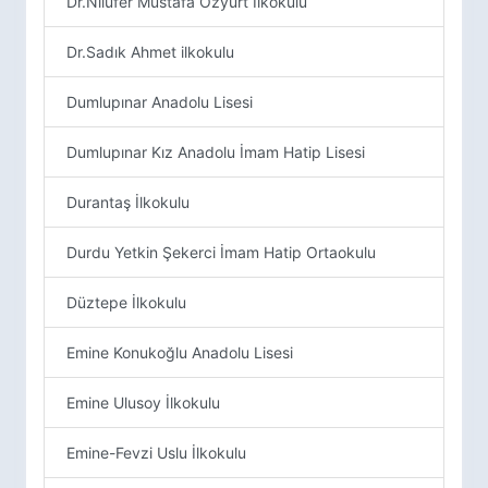
Dr.Nilüfer Mustafa Özyurt İlkokulu
Dr.Sadık Ahmet ilkokulu
Dumlupınar Anadolu Lisesi
Dumlupınar Kız Anadolu İmam Hatip Lisesi
Durantaş İlkokulu
Durdu Yetkin Şekerci İmam Hatip Ortaokulu
Düztepe İlkokulu
Emine Konukoğlu Anadolu Lisesi
Emine Ulusoy İlkokulu
Emine-Fevzi Uslu İlkokulu