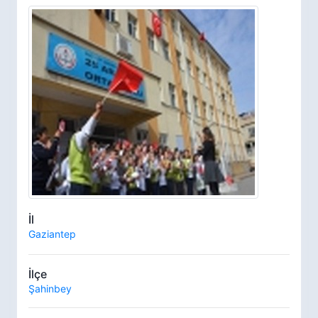
İl
Gaziantep
İlçe
Şahinbey