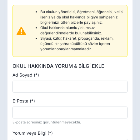
Bu okulun yöneticisi, öğretmeni, öğrencisi, velisi
iseniz ya da okul hakkında bilgiye sahipseniz
bilgilerinizi lütfen bizlerle paylaşınız.
Okul hakkında olumlu / olumsuz
değerlendirmelerde bulunabilirsiniz.
Siyasi, küfür, hakaret, propaganda, reklam,
üçüncü bir şahsı küçültücü sözler içeren
yorumlar onaylanmamaktadır.
OKUL HAKKINDA YORUM & BİLGİ EKLE
Ad Soyad (*)
E-Posta (*)
E-posta adresiniz görüntülenmeyecektir.
Yorum veya Bilgi (*)