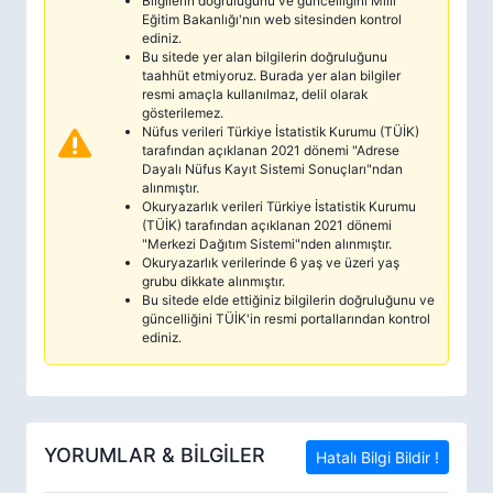
Bilgilerin doğruluğunu ve güncelliğini Milli
Eğitim Bakanlığı'nın web sitesinden kontrol
ediniz.
Bu sitede yer alan bilgilerin doğruluğunu
taahhüt etmiyoruz. Burada yer alan bilgiler
resmi amaçla kullanılmaz, delil olarak
gösterilemez.
Nüfus verileri Türkiye İstatistik Kurumu (TÜİK)
tarafından açıklanan 2021 dönemi "Adrese
Dayalı Nüfus Kayıt Sistemi Sonuçları"ndan
alınmıştır.
Okuryazarlık verileri Türkiye İstatistik Kurumu
(TÜİK) tarafından açıklanan 2021 dönemi
"Merkezi Dağıtım Sistemi"nden alınmıştır.
Okuryazarlık verilerinde 6 yaş ve üzeri yaş
grubu dikkate alınmıştır.
Bu sitede elde ettiğiniz bilgilerin doğruluğunu ve
güncelliğini TÜİK'in resmi portallarından kontrol
ediniz.
YORUMLAR & BİLGİLER
Hatalı Bilgi Bildir !