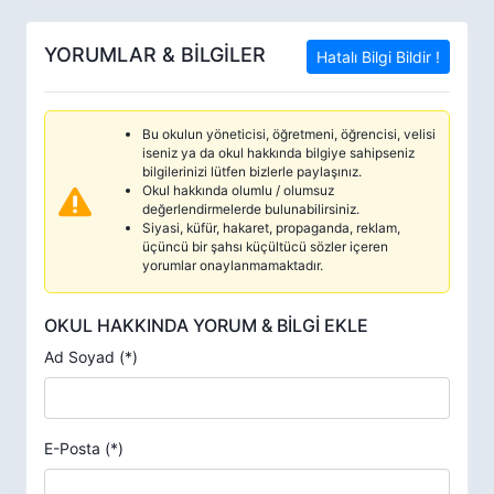
YORUMLAR & BİLGİLER
Hatalı Bilgi Bildir !
Bu okulun yöneticisi, öğretmeni, öğrencisi, velisi
iseniz ya da okul hakkında bilgiye sahipseniz
bilgilerinizi lütfen bizlerle paylaşınız.
Okul hakkında olumlu / olumsuz
değerlendirmelerde bulunabilirsiniz.
Siyasi, küfür, hakaret, propaganda, reklam,
üçüncü bir şahsı küçültücü sözler içeren
yorumlar onaylanmamaktadır.
OKUL HAKKINDA YORUM & BİLGİ EKLE
Ad Soyad (*)
E-Posta (*)