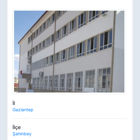
İl
Gaziantep
İlçe
Şahinbey