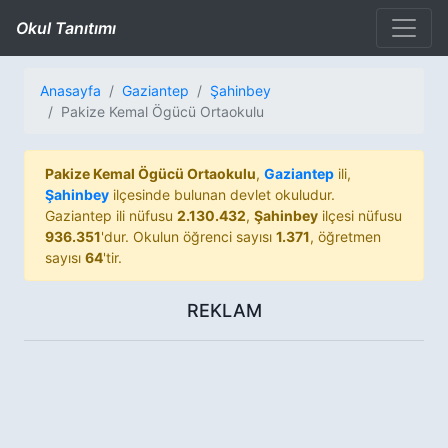
Okul Tanıtımı
Anasayfa
Gaziantep
Şahinbey
Pakize Kemal Ögücü Ortaokulu
Pakize Kemal Ögücü Ortaokulu
,
Gaziantep
ili,
Şahinbey
ilçesinde bulunan devlet okuludur.
Gaziantep ili nüfusu
2.130.432
,
Şahinbey
ilçesi nüfusu
936.351
'dur. Okulun öğrenci sayısı
1.371
, öğretmen
sayısı
64
'tir.
REKLAM