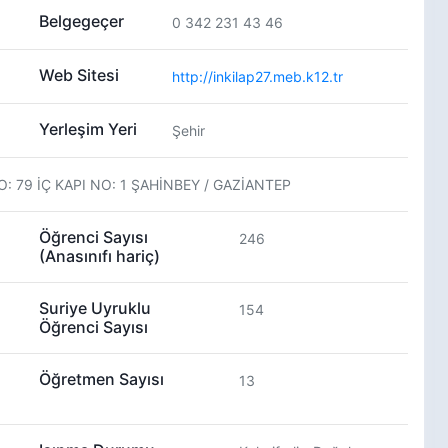
Belgegeçer
0 342 231 43 46
Web Sitesi
http://inkilap27.meb.k12.tr
Yerleşim Yeri
Şehir
 79 İÇ KAPI NO: 1 ŞAHİNBEY / GAZİANTEP
Öğrenci Sayısı
246
(Anasınıfı hariç)
Suriye Uyruklu
154
Öğrenci Sayısı
Öğretmen Sayısı
13