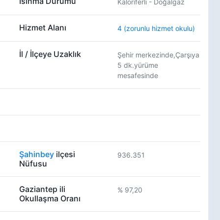
Isınma Durumu
Kaloriferli - Doğalgaz
Hizmet Alanı
4 (zorunlu hizmet okulu)
İl / İlçeye Uzaklık
Şehir merkezinde,Çarşıya
5 dk.yürüme
mesafesinde
Şahinbey
ilçesi
936.351
Nüfusu
Gaziantep ili
% 97,20
Okullaşma Oranı