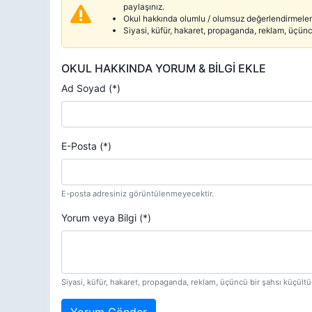
paylaşınız.
Okul hakkında olumlu / olumsuz değerlendirmelerd
Siyasi, küfür, hakaret, propaganda, reklam, üçün
OKUL HAKKINDA YORUM & BİLGİ EKLE
Ad Soyad (*)
E-Posta (*)
E-posta adresiniz görüntülenmeyecektir.
Yorum veya Bilgi (*)
Siyasi, küfür, hakaret, propaganda, reklam, üçüncü bir şahsı küçül
Yorum Gönder