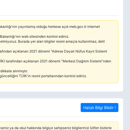
 Bakanlığı'nın yayınlamış olduğu herkese açık meb.gov.tr internet
 Bakanlığı'nın web sitesinden kontrol ediniz.
etmiyoruz. Burada yer alan bilgiler resmi amaçla kullanılmaz, delil
tarafından açıklanan 2021 dönemi "Adrese Dayalı Nüfus Kayıt Sistemi
(TÜİK) tarafından açıklanan 2021 dönemi "Merkezi Dağıtım Sistemi"nden
ikkate alınmıştır.
güncelliğini TÜİK'in resmi portallarından kontrol ediniz.
Hatalı Bilgi Bildir !
seniz ya da okul hakkında bilgiye sahipseniz bilgilerinizi lütfen bizlerle