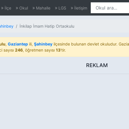
İlçe
Okul
Mahalle
LGS
İletişim
ahinbey
İnkilap İmam Hatip Ortaokulu
ulu
,
Gaziantep
ili,
Şahinbey
ilçesinde bulunan devlet okuludur. Gazia
ci sayısı
246
, öğretmen sayısı
13
'tir.
REKLAM