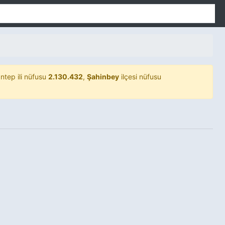
ntep ili nüfusu
2.130.432
,
Şahinbey
ilçesi nüfusu