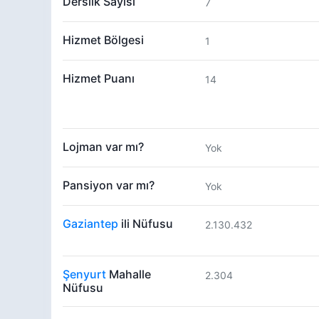
Derslik Sayısı
7
Hizmet Bölgesi
1
Hizmet Puanı
14
Lojman var mı?
Yok
Pansiyon var mı?
Yok
Gaziantep
ili Nüfusu
2.130.432
Şenyurt
Mahalle
2.304
Nüfusu