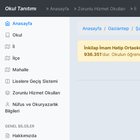
Okul Tanıtımı
Anasayfa
Zorunlu Hizmet Okulları
İl
(aktif)
Anasayfa
Anasayfa
Gaziantep
Ş
Okul
İl
İnkilap İmam Hatip Ortaok
936.351
'dur. Okulun öğren
İlçe
Mahalle
Liselere Geçiş Sistemi
Zorunlu Hizmet Okulları
Nüfus ve Okuryazarlık
Bilgileri
GENEL BILGILER
Hakkımızda