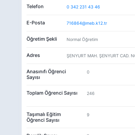
Telefon
0 342 231 43 46
E-Posta
716864@meb.k12.tr
Öğretim Şekli
Normal Öğretim
Adres
ŞENYURT MAH. ŞENYURT CAD. NO:
Anasınıfı Öğrenci
0
Sayısı
Toplam Öğrenci Sayısı
246
Taşımalı Eğitim
9
Öğrenci Sayısı