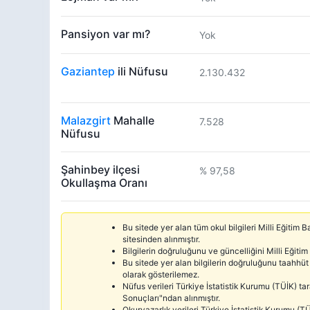
Pansiyon var mı?
Yok
Gaziantep
ili Nüfusu
2.130.432
Malazgirt
Mahalle
7.528
Nüfusu
Şahinbey ilçesi
% 97,58
Okullaşma Oranı
Bu sitede yer alan tüm okul bilgileri Milli Eğitim
sitesinden alınmıştır.
Bilgilerin doğruluğunu ve güncelliğini Milli Eğitim
Bu sitede yer alan bilgilerin doğruluğunu taahhüt 
olarak gösterilemez.
Nüfus verileri Türkiye İstatistik Kurumu (TÜİK) 
Sonuçları"ndan alınmıştır.
Okuryazarlık verileri Türkiye İstatistik Kurumu 