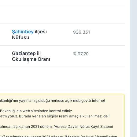
Şahinbey
ilçesi
936.351
Nüfusu
Gaziantep ili
% 97,20
Okullaşma Oranı
 Bakanlığı'nın yayınlamış olduğu herkese açık meb.gov.tr internet
 Bakanlığı'nın web sitesinden kontrol ediniz.
etmiyoruz. Burada yer alan bilgiler resmi amaçla kullanılmaz, delil
tarafından açıklanan 2021 dönemi "Adrese Dayalı Nüfus Kayıt Sistemi
(TÜİK) tarafından açıklanan 2021 dönemi "Merkezi Dağıtım Sistemi"nden