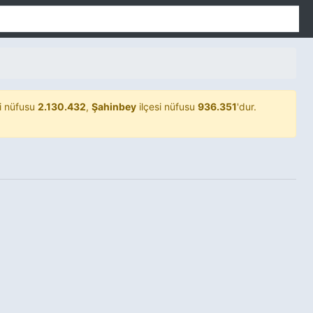
li nüfusu
2.130.432
,
Şahinbey
ilçesi nüfusu
936.351
'dur.