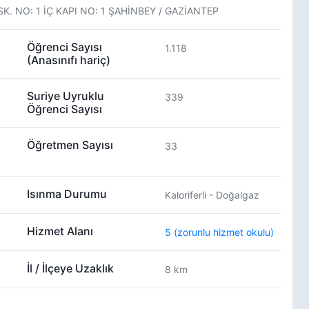
. NO: 1 İÇ KAPI NO: 1 ŞAHİNBEY / GAZİANTEP
Öğrenci Sayısı
1.118
(Anasınıfı hariç)
Suriye Uyruklu
339
Öğrenci Sayısı
Öğretmen Sayısı
33
Isınma Durumu
Kaloriferli - Doğalgaz
Hizmet Alanı
5 (zorunlu hizmet okulu)
İl / İlçeye Uzaklık
8 km