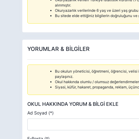
alınmıştır.
Okuryazarlık verilerinde 6 yaş ve üzeri yaş grubu d
Bu sitede elde ettiğiniz bilgilerin doğruluğunu ve 
YORUMLAR & BİLGİLER
Bu okulun yöneticisi, öğretmeni, öğrencisi, velisi i
paylaşınız.
Okul hakkında olumlu / olumsuz değerlendirmelerd
Siyasi, küfür, hakaret, propaganda, reklam, üçün
OKUL HAKKINDA YORUM & BİLGİ EKLE
Ad Soyad (*)
E-Posta (*)