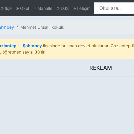
İlçe
Okul
Mahalle
LGS
İletişim
ahinbey
Mehmet Ünsal İlkokulu
aziantep
ili,
Şahinbey
ilçesinde bulunan devlet okuludur. Gaziantep i
, öğretmen sayısı
33
'tir.
REKLAM