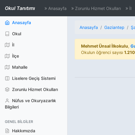
Okul Tanıtımı
Anasayfa
Zorunlu Hizmet Okulları
İl
(aktif)
Anasayfa
Anasayfa
Gaziantep
Ş
Okul
İl
Mehmet Ünsal İlkokulu
,
G
Okulun öğrenci sayısı
1.210
İlçe
Mahalle
Liselere Geçiş Sistemi
Zorunlu Hizmet Okulları
Nüfus ve Okuryazarlık
Bilgileri
GENEL BILGILER
Hakkımızda