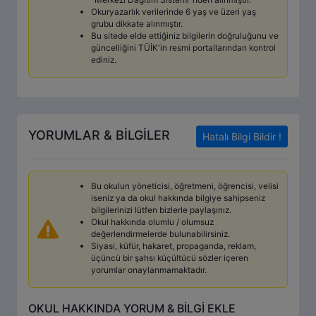
Okuryazarlık verilerinde 6 yaş ve üzeri yaş
grubu dikkate alınmıştır.
Bu sitede elde ettiğiniz bilgilerin doğruluğunu ve
güncelliğini TÜİK'in resmi portallarından kontrol
ediniz.
YORUMLAR & BİLGİLER
Hatalı Bilgi Bildir !
Bu okulun yöneticisi, öğretmeni, öğrencisi, velisi
iseniz ya da okul hakkında bilgiye sahipseniz
bilgilerinizi lütfen bizlerle paylaşınız.
Okul hakkında olumlu / olumsuz
değerlendirmelerde bulunabilirsiniz.
Siyasi, küfür, hakaret, propaganda, reklam,
üçüncü bir şahsı küçültücü sözler içeren
yorumlar onaylanmamaktadır.
OKUL HAKKINDA YORUM & BİLGİ EKLE