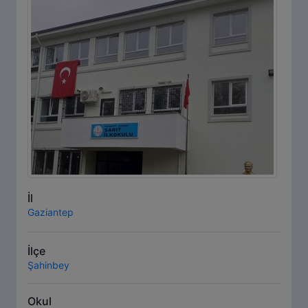
İl
Gaziantep
İlçe
Şahinbey
Okul