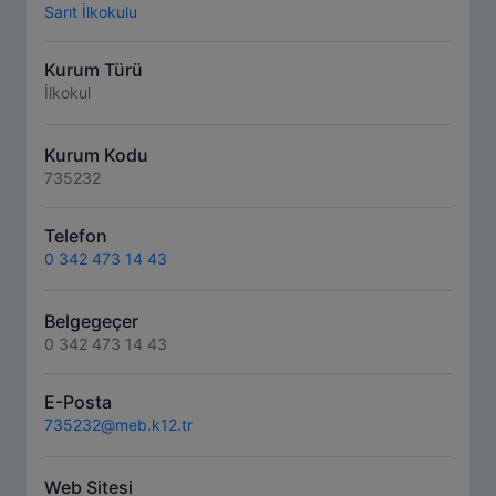
Sarıt İlkokulu
Kurum Türü
İlkokul
Kurum Kodu
735232
Telefon
0 342 473 14 43
Belgegeçer
0 342 473 14 43
E-Posta
735232@meb.k12.tr
Web Sitesi