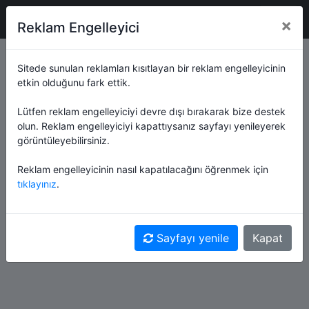
Okul Tanıtımı
×
Reklam Engelleyici
Anasayfa
Gaziantep
Şahinbey
Sarıt İlkokulu
Sitede sunulan reklamları kısıtlayan bir reklam engelleyicinin
etkin olduğunu fark ettik.
Sarıt İlkokulu
,
Gaziantep
ili,
Şahinbey
ilçesinde
Lütfen reklam engelleyiciyi devre dışı bırakarak bize destek
bulunan devlet okuludur. Gaziantep ili nüfusu
olun. Reklam engelleyiciyi kapattıysanız sayfayı yenileyerek
2.130.432
,
Şahinbey
ilçesi nüfusu
936.351
'dur.
görüntüleyebilirsiniz.
Okulun öğrenci sayısı
121
, öğretmen sayısı
8
'tir.
Reklam engelleyicinin nasıl kapatılacağını öğrenmek için
tıklayınız
.
REKLAM
Sayfayı yenile
Kapat