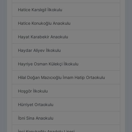
Hatice Karslıgil İlkokulu
Hatice Konukoğlu Anaokulu
Hayat Karabekir Anaokulu
Haydar Aliyev İlkokulu
Hayriye Osman Külekçi İlkokulu
Hilal Doğan Mazıcıoğlu İmam Hatip Ortaokulu
Hoşgör İlkokulu
Hürriyet Ortaokulu
İbni Sina Anaokulu
İnci Konukoğlu Anadolu Lisesi