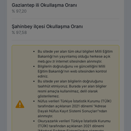
Gaziantep ili Okullaşma Oranı
% 97,20
Şahinbey ilçesi Okullaşma Oranı
% 97,58
Bu sitede yer alan tüm okul bilgileri Milli Eğitim
Bakanlığı'nın yayınlamış olduğu herkese açık
meb.gov.tr internet sitesinden alınmıştır.
Bilgilerin doğruluğunu ve güncelliğini Milli
Eğitim Bakanlığı'nın web sitesinden kontrol
ediniz.
Bu sitede yer alan bilgilerin doğruluğunu
taahhüt etmiyoruz. Burada yer alan bilgiler
resmi amaçla kullanılmaz, delil olarak
gösterilemez.
Nüfus verileri Türkiye İstatistik Kurumu (TÜİK)
tarafından açıklanan 2021 dönemi "Adrese
Dayalı Nüfus Kayıt Sistemi Sonuçları"ndan
alınmıştır.
Okuryazarlık verileri Türkiye İstatistik Kurumu
(TÜİK) tarafından açıklanan 2021 dönemi
"Merkezi Dağıtım Sistemi"nden alınmıştır.