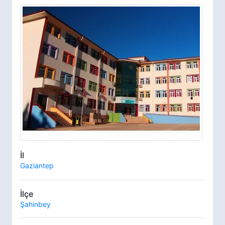
İl
Gaziantep
İlçe
Şahinbey