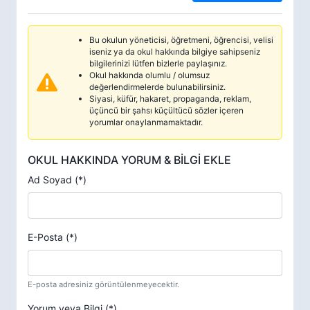
Bu okulun yöneticisi, öğretmeni, öğrencisi, velisi
iseniz ya da okul hakkında bilgiye sahipseniz
bilgilerinizi lütfen bizlerle paylaşınız.
Okul hakkında olumlu / olumsuz
değerlendirmelerde bulunabilirsiniz.
Siyasi, küfür, hakaret, propaganda, reklam,
üçüncü bir şahsı küçültücü sözler içeren
yorumlar onaylanmamaktadır.
OKUL HAKKINDA YORUM & BİLGİ EKLE
Ad Soyad (*)
E-Posta (*)
E-posta adresiniz görüntülenmeyecektir.
Yorum veya Bilgi (*)