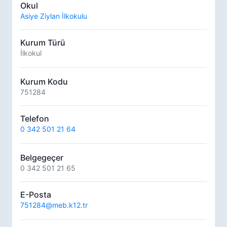
Okul
Asiye Ziylan İlkokulu
Kurum Türü
İlkokul
Kurum Kodu
751284
Telefon
0 342 501 21 64
Belgegeçer
0 342 501 21 65
E-Posta
751284@meb.k12.tr