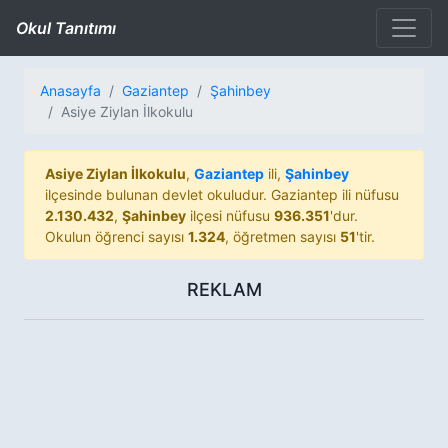
Okul Tanıtımı
Anasayfa
Gaziantep
Şahinbey
Asiye Ziylan İlkokulu
Asiye Ziylan İlkokulu
,
Gaziantep
ili,
Şahinbey
ilçesinde bulunan devlet okuludur. Gaziantep ili nüfusu
2.130.432
,
Şahinbey
ilçesi nüfusu
936.351
'dur.
Okulun öğrenci sayısı
1.324
, öğretmen sayısı
51
'tir.
REKLAM