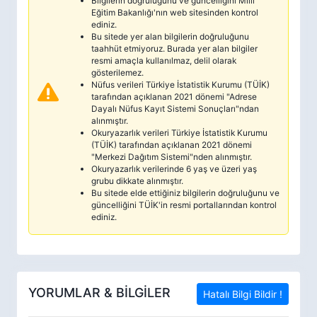
Bilgilerin doğruluğunu ve güncelliğini Milli
Eğitim Bakanlığı'nın web sitesinden kontrol
ediniz.
Bu sitede yer alan bilgilerin doğruluğunu
taahhüt etmiyoruz. Burada yer alan bilgiler
resmi amaçla kullanılmaz, delil olarak
gösterilemez.
Nüfus verileri Türkiye İstatistik Kurumu (TÜİK)
tarafından açıklanan 2021 dönemi "Adrese
Dayalı Nüfus Kayıt Sistemi Sonuçları"ndan
alınmıştır.
Okuryazarlık verileri Türkiye İstatistik Kurumu
(TÜİK) tarafından açıklanan 2021 dönemi
"Merkezi Dağıtım Sistemi"nden alınmıştır.
Okuryazarlık verilerinde 6 yaş ve üzeri yaş
grubu dikkate alınmıştır.
Bu sitede elde ettiğiniz bilgilerin doğruluğunu ve
güncelliğini TÜİK'in resmi portallarından kontrol
ediniz.
YORUMLAR & BİLGİLER
Hatalı Bilgi Bildir !