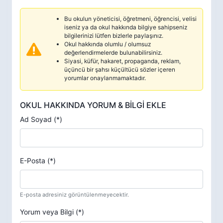
Bu okulun yöneticisi, öğretmeni, öğrencisi, velisi
iseniz ya da okul hakkında bilgiye sahipseniz
bilgilerinizi lütfen bizlerle paylaşınız.
Okul hakkında olumlu / olumsuz
değerlendirmelerde bulunabilirsiniz.
Siyasi, küfür, hakaret, propaganda, reklam,
üçüncü bir şahsı küçültücü sözler içeren
yorumlar onaylanmamaktadır.
OKUL HAKKINDA YORUM & BİLGİ EKLE
Ad Soyad (*)
E-Posta (*)
E-posta adresiniz görüntülenmeyecektir.
Yorum veya Bilgi (*)