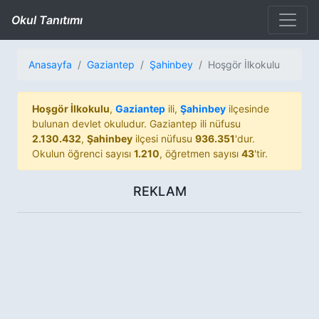
Okul Tanıtımı
Anasayfa
Gaziantep
Şahinbey
Hoşgör İlkokulu
Hoşgör İlkokulu
,
Gaziantep
ili,
Şahinbey
ilçesinde
bulunan devlet okuludur. Gaziantep ili nüfusu
2.130.432
,
Şahinbey
ilçesi nüfusu
936.351
'dur.
Okulun öğrenci sayısı
1.210
, öğretmen sayısı
43
'tir.
REKLAM