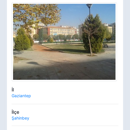
İl
Gaziantep
İlçe
Şahinbey