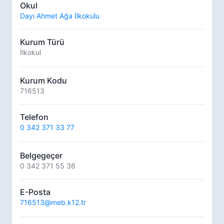
Okul
Dayı Ahmet Ağa İlkokulu
Kurum Türü
İlkokul
Kurum Kodu
716513
Telefon
0 342 371 33 77
Belgegeçer
0 342 371 55 36
E-Posta
716513@meb.k12.tr