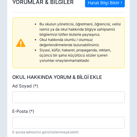
YORUMLAR & BİLGİLER
Hatalı Bilgi Bildir !
Bu okulun yöneticisi, öğretmeni, öğrencisi, velisi
iseniz ya da okul hakkında bilgiye sahipseniz
bilgilerinizi lütfen bizlerle paylaşınız.
Okul hakkında olumlu / olumsuz
değerlendirmelerde bulunabilirsiniz.
Siyasi, küfür, hakaret, propaganda, reklam,
üçüncü bir şahsı küçültücü sözler içeren
yorumlar onaylanmamaktadır.
OKUL HAKKINDA YORUM & BİLGİ EKLE
Ad Soyad (*)
E-Posta (*)
E-posta adresiniz görüntülenmeyecektir.