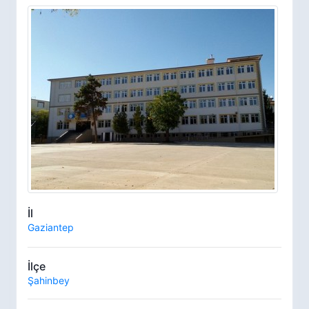
İl
Gaziantep
İlçe
Şahinbey