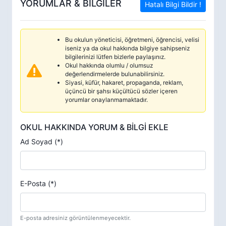
YORUMLAR & BİLGİLER
Hatalı Bilgi Bildir !
Bu okulun yöneticisi, öğretmeni, öğrencisi, velisi
iseniz ya da okul hakkında bilgiye sahipseniz
bilgilerinizi lütfen bizlerle paylaşınız.
Okul hakkında olumlu / olumsuz
değerlendirmelerde bulunabilirsiniz.
Siyasi, küfür, hakaret, propaganda, reklam,
üçüncü bir şahsı küçültücü sözler içeren
yorumlar onaylanmamaktadır.
OKUL HAKKINDA YORUM & BİLGİ EKLE
Ad Soyad (*)
E-Posta (*)
E-posta adresiniz görüntülenmeyecektir.