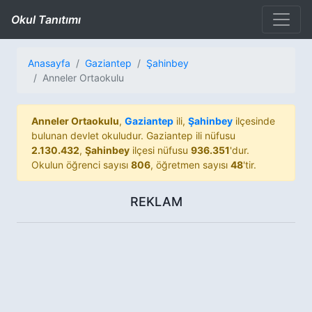
Okul Tanıtımı
Anasayfa
Gaziantep
Şahinbey
Anneler Ortaokulu
Anneler Ortaokulu
,
Gaziantep
ili,
Şahinbey
ilçesinde
bulunan devlet okuludur. Gaziantep ili nüfusu
2.130.432
,
Şahinbey
ilçesi nüfusu
936.351
'dur.
Okulun öğrenci sayısı
806
, öğretmen sayısı
48
'tir.
REKLAM