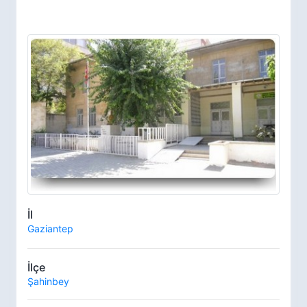
İl
Gaziantep
İlçe
Şahinbey