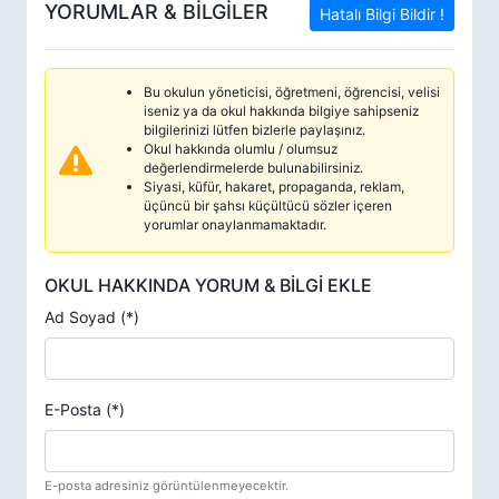
YORUMLAR & BİLGİLER
Hatalı Bilgi Bildir !
Bu okulun yöneticisi, öğretmeni, öğrencisi, velisi
iseniz ya da okul hakkında bilgiye sahipseniz
bilgilerinizi lütfen bizlerle paylaşınız.
Okul hakkında olumlu / olumsuz
değerlendirmelerde bulunabilirsiniz.
Siyasi, küfür, hakaret, propaganda, reklam,
üçüncü bir şahsı küçültücü sözler içeren
yorumlar onaylanmamaktadır.
OKUL HAKKINDA YORUM & BİLGİ EKLE
Ad Soyad (*)
E-Posta (*)
E-posta adresiniz görüntülenmeyecektir.