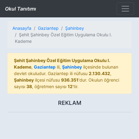
Okul Tanıtımı
Anasayfa
Gaziantep
Şahinbey
Şehit Şahinbey Özel Eğitim Uygulama Okulu I.
Kademe
Şehit Şahinbey Özel Eğitim Uygulama Okulu I.
Kademe
,
Gaziantep
ili,
Şahinbey
ilçesinde bulunan
devlet okuludur. Gaziantep ili nüfusu
2.130.432
,
Şahinbey
ilçesi nüfusu
936.351
'dur. Okulun öğrenci
sayısı
38
, öğretmen sayısı
12
'tir.
REKLAM