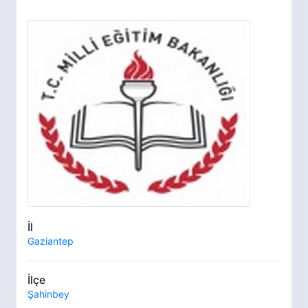
İl
Gaziantep
İlçe
Şahinbey