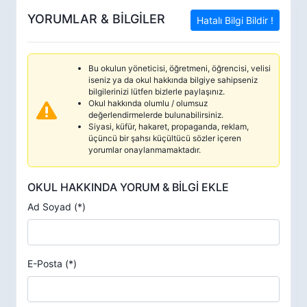
YORUMLAR & BİLGİLER
Hatalı Bilgi Bildir !
Bu okulun yöneticisi, öğretmeni, öğrencisi, velisi
iseniz ya da okul hakkında bilgiye sahipseniz
bilgilerinizi lütfen bizlerle paylaşınız.
Okul hakkında olumlu / olumsuz
değerlendirmelerde bulunabilirsiniz.
Siyasi, küfür, hakaret, propaganda, reklam,
üçüncü bir şahsı küçültücü sözler içeren
yorumlar onaylanmamaktadır.
OKUL HAKKINDA YORUM & BİLGİ EKLE
Ad Soyad (*)
E-Posta (*)