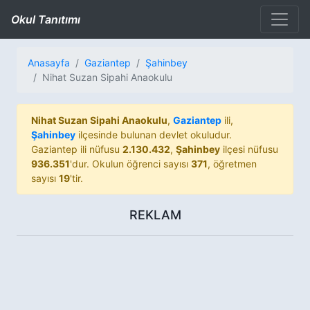
Okul Tanıtımı
Anasayfa
Gaziantep
Şahinbey
Nihat Suzan Sipahi Anaokulu
Nihat Suzan Sipahi Anaokulu
,
Gaziantep
ili,
Şahinbey
ilçesinde bulunan devlet okuludur.
Gaziantep ili nüfusu
2.130.432
,
Şahinbey
ilçesi nüfusu
936.351
'dur. Okulun öğrenci sayısı
371
, öğretmen
sayısı
19
'tir.
REKLAM