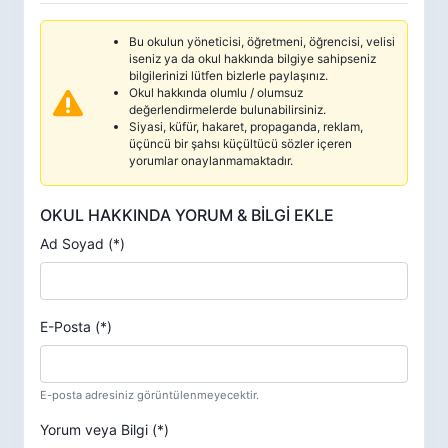
Bu okulun yöneticisi, öğretmeni, öğrencisi, velisi
iseniz ya da okul hakkında bilgiye sahipseniz
bilgilerinizi lütfen bizlerle paylaşınız.
Okul hakkında olumlu / olumsuz
değerlendirmelerde bulunabilirsiniz.
Siyasi, küfür, hakaret, propaganda, reklam,
üçüncü bir şahsı küçültücü sözler içeren
yorumlar onaylanmamaktadır.
OKUL HAKKINDA YORUM & BİLGİ EKLE
Ad Soyad (*)
E-Posta (*)
E-posta adresiniz görüntülenmeyecektir.
Yorum veya Bilgi (*)