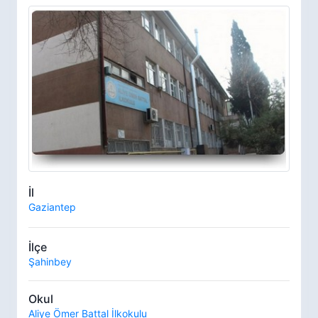
İl
Gaziantep
İlçe
Şahinbey
Okul
Aliye Ömer Battal İlkokulu