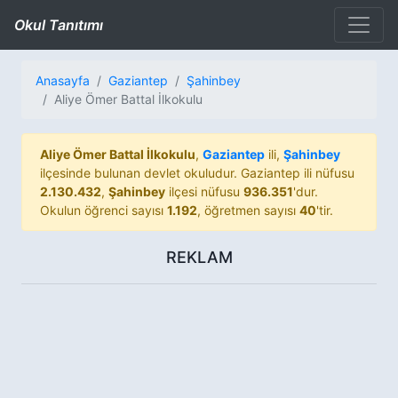
Okul Tanıtımı
Anasayfa
Gaziantep
Şahinbey
Aliye Ömer Battal İlkokulu
Aliye Ömer Battal İlkokulu
,
Gaziantep
ili,
Şahinbey
ilçesinde bulunan devlet okuludur. Gaziantep ili nüfusu
2.130.432
,
Şahinbey
ilçesi nüfusu
936.351
'dur.
Okulun öğrenci sayısı
1.192
, öğretmen sayısı
40
'tir.
REKLAM