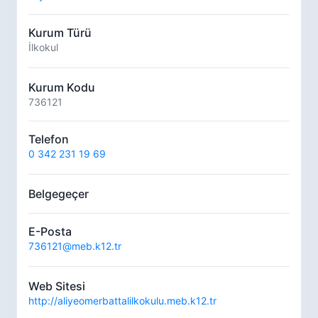
Kurum Türü
İlkokul
Kurum Kodu
736121
Telefon
0 342 231 19 69
Belgegeçer
E-Posta
736121@meb.k12.tr
Web Sitesi
http://aliyeomerbattalilkokulu.meb.k12.tr