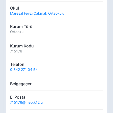
Okul
Mareşal Fevzi Çakmak Ortaokulu
Kurum Türü
Ortaokul
Kurum Kodu
715176
Telefon
0 342 271 04 54
Belgegeçer
E-Posta
715176@meb.k12.tr