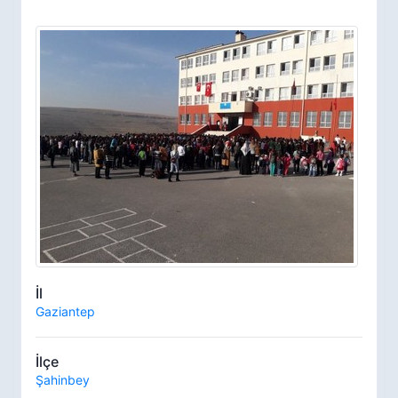
İl
Gaziantep
İlçe
Şahinbey