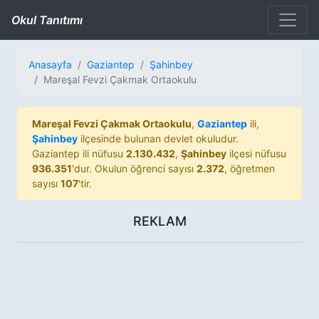
Okul Tanıtımı
Anasayfa
Gaziantep
Şahinbey
Mareşal Fevzi Çakmak Ortaokulu
Mareşal Fevzi Çakmak Ortaokulu
,
Gaziantep
ili,
Şahinbey
ilçesinde bulunan devlet okuludur.
Gaziantep ili nüfusu
2.130.432
,
Şahinbey
ilçesi nüfusu
936.351
'dur. Okulun öğrenci sayısı
2.372
, öğretmen
sayısı
107
'tir.
REKLAM