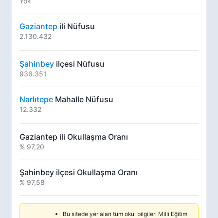
Yok
Gaziantep
ili Nüfusu
2.130.432
Şahinbey
ilçesi Nüfusu
936.351
Narlıtepe
Mahalle Nüfusu
12.332
Gaziantep ili Okullaşma Oranı
% 97,20
Şahinbey ilçesi Okullaşma Oranı
% 97,58
Bu sitede yer alan tüm okul bilgileri Milli Eğitim