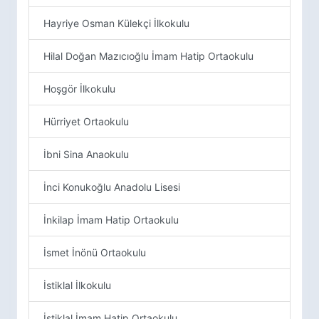
Hayriye Osman Külekçi İlkokulu
Hilal Doğan Mazıcıoğlu İmam Hatip Ortaokulu
Hoşgör İlkokulu
Hürriyet Ortaokulu
İbni Sina Anaokulu
İnci Konukoğlu Anadolu Lisesi
İnkilap İmam Hatip Ortaokulu
İsmet İnönü Ortaokulu
İstiklal İlkokulu
İstiklal İmam Hatip Ortaokulu