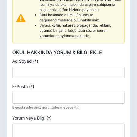
iseniz ya da okul hakkında bilgiye sahipseniz
bilgilerinizi lütfen bizlerle paylaşınız.
Okul hakkında olumlu / olumsuz
değerlendirmelerde bulunabilirsiniz.
Siyasi, küfür, hakaret, propaganda, reklam,
üçüncü bir şahsı küçültücü sözler içeren
yorumlar onaylanmamaktadır.
OKUL HAKKINDA YORUM & BİLGİ EKLE
Ad Soyad (*)
E-Posta (*)
E-posta adresiniz görüntülenmeyecektir.
Yorum veya Bilgi (*)