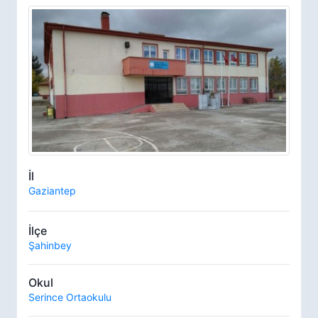
İl
Gaziantep
İlçe
Şahinbey
Okul
Serince Ortaokulu