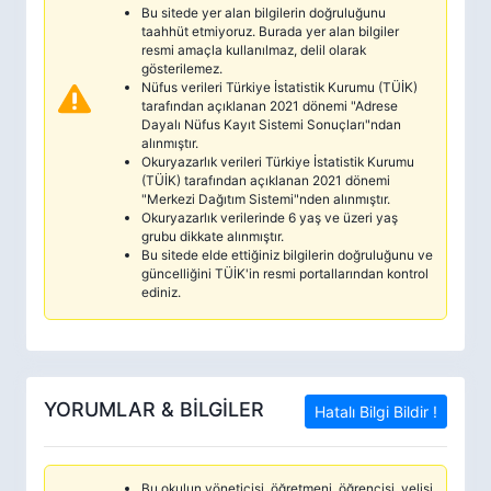
Bu sitede yer alan bilgilerin doğruluğunu
taahhüt etmiyoruz. Burada yer alan bilgiler
resmi amaçla kullanılmaz, delil olarak
gösterilemez.
Nüfus verileri Türkiye İstatistik Kurumu (TÜİK)
tarafından açıklanan 2021 dönemi "Adrese
Dayalı Nüfus Kayıt Sistemi Sonuçları"ndan
alınmıştır.
Okuryazarlık verileri Türkiye İstatistik Kurumu
(TÜİK) tarafından açıklanan 2021 dönemi
"Merkezi Dağıtım Sistemi"nden alınmıştır.
Okuryazarlık verilerinde 6 yaş ve üzeri yaş
grubu dikkate alınmıştır.
Bu sitede elde ettiğiniz bilgilerin doğruluğunu ve
güncelliğini TÜİK'in resmi portallarından kontrol
ediniz.
YORUMLAR & BİLGİLER
Hatalı Bilgi Bildir !
Bu okulun yöneticisi, öğretmeni, öğrencisi, velisi