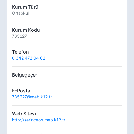
Kurum Türü
Ortaokul
Kurum Kodu
735227
Telefon
0 342 472 04 02
Belgegeçer
E-Posta
735227@meb.k12.tr
Web Sitesi
http://serinceoo.meb.k12.tr