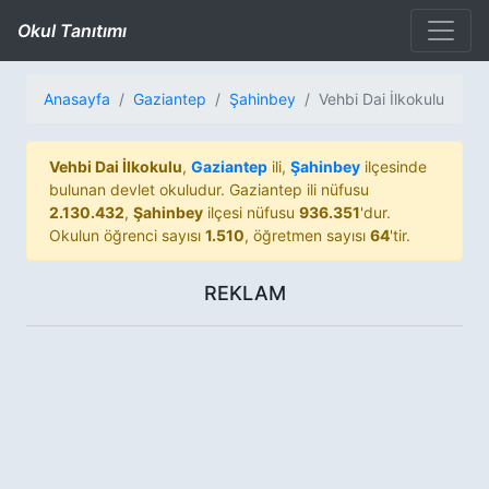
Okul Tanıtımı
Anasayfa
Gaziantep
Şahinbey
Vehbi Dai İlkokulu
Vehbi Dai İlkokulu
,
Gaziantep
ili,
Şahinbey
ilçesinde
bulunan devlet okuludur. Gaziantep ili nüfusu
2.130.432
,
Şahinbey
ilçesi nüfusu
936.351
'dur.
Okulun öğrenci sayısı
1.510
, öğretmen sayısı
64
'tir.
REKLAM