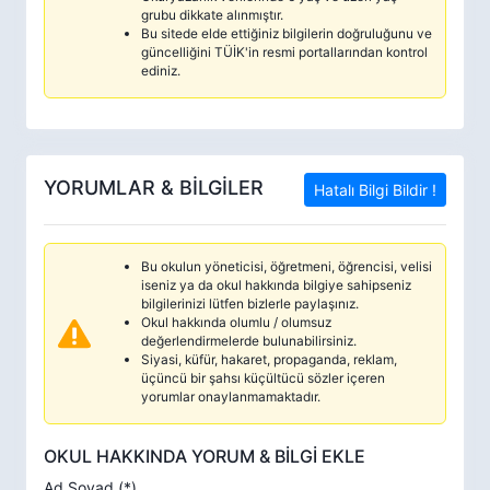
grubu dikkate alınmıştır.
Bu sitede elde ettiğiniz bilgilerin doğruluğunu ve
güncelliğini TÜİK'in resmi portallarından kontrol
ediniz.
YORUMLAR & BİLGİLER
Hatalı Bilgi Bildir !
Bu okulun yöneticisi, öğretmeni, öğrencisi, velisi
iseniz ya da okul hakkında bilgiye sahipseniz
bilgilerinizi lütfen bizlerle paylaşınız.
Okul hakkında olumlu / olumsuz
değerlendirmelerde bulunabilirsiniz.
Siyasi, küfür, hakaret, propaganda, reklam,
üçüncü bir şahsı küçültücü sözler içeren
yorumlar onaylanmamaktadır.
OKUL HAKKINDA YORUM & BİLGİ EKLE
Ad Soyad (*)