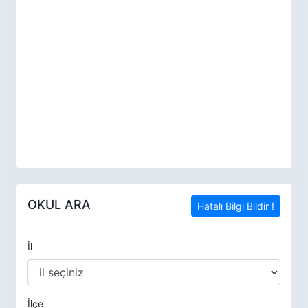
OKUL ARA
Hatalı Bilgi Bildir !
İl
İlçe