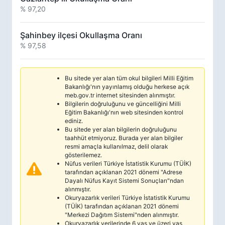
% 97,20
Şahinbey ilçesi Okullaşma Oranı
% 97,58
Bu sitede yer alan tüm okul bilgileri Milli Eğitim
Bakanlığı'nın yayınlamış olduğu herkese açık
meb.gov.tr internet sitesinden alınmıştır.
Bilgilerin doğruluğunu ve güncelliğini Milli
Eğitim Bakanlığı'nın web sitesinden kontrol
ediniz.
Bu sitede yer alan bilgilerin doğruluğunu
taahhüt etmiyoruz. Burada yer alan bilgiler
resmi amaçla kullanılmaz, delil olarak
gösterilemez.
Nüfus verileri Türkiye İstatistik Kurumu (TÜİK)
tarafından açıklanan 2021 dönemi "Adrese
Dayalı Nüfus Kayıt Sistemi Sonuçları"ndan
alınmıştır.
Okuryazarlık verileri Türkiye İstatistik Kurumu
(TÜİK) tarafından açıklanan 2021 dönemi
"Merkezi Dağıtım Sistemi"nden alınmıştır.
Okuryazarlık verilerinde 6 yaş ve üzeri yaş