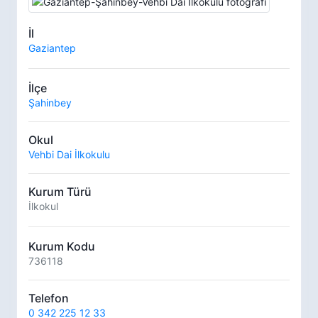
İl
Gaziantep
İlçe
Şahinbey
Okul
Vehbi Dai İlkokulu
Kurum Türü
İlkokul
Kurum Kodu
736118
Telefon
0 342 225 12 33