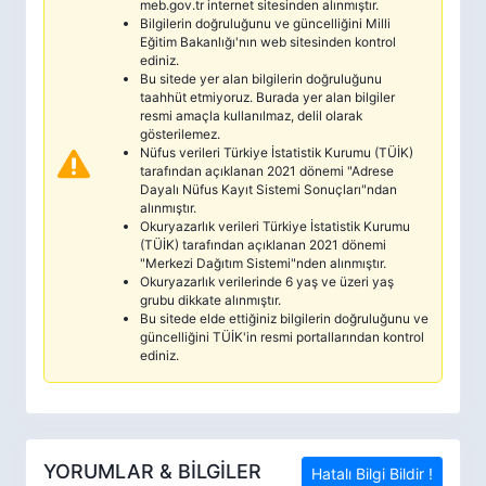
meb.gov.tr internet sitesinden alınmıştır.
Bilgilerin doğruluğunu ve güncelliğini Milli
Eğitim Bakanlığı'nın web sitesinden kontrol
ediniz.
Bu sitede yer alan bilgilerin doğruluğunu
taahhüt etmiyoruz. Burada yer alan bilgiler
resmi amaçla kullanılmaz, delil olarak
gösterilemez.
Nüfus verileri Türkiye İstatistik Kurumu (TÜİK)
tarafından açıklanan 2021 dönemi "Adrese
Dayalı Nüfus Kayıt Sistemi Sonuçları"ndan
alınmıştır.
Okuryazarlık verileri Türkiye İstatistik Kurumu
(TÜİK) tarafından açıklanan 2021 dönemi
"Merkezi Dağıtım Sistemi"nden alınmıştır.
Okuryazarlık verilerinde 6 yaş ve üzeri yaş
grubu dikkate alınmıştır.
Bu sitede elde ettiğiniz bilgilerin doğruluğunu ve
güncelliğini TÜİK'in resmi portallarından kontrol
ediniz.
YORUMLAR & BİLGİLER
Hatalı Bilgi Bildir !