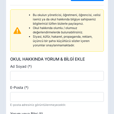
Bu okulun yöneticisi, öğretmeni, öğrencisi, velisi
iseniz ya da okul hakkında bilgiye sahipseniz
bilgilerinizi lütfen bizlerle paylaşınız.
Okul hakkında olumlu / olumsuz
değerlendirmelerde bulunabilirsiniz.
Siyasi, küfür, hakaret, propaganda, reklam,
üçüncü bir şahsı küçültücü sözler içeren
yorumlar onaylanmamaktadır.
OKUL HAKKINDA YORUM & BİLGİ EKLE
Ad Soyad (*)
E-Posta (*)
E-posta adresiniz görüntülenmeyecektir.
Yorum veya Bilgi (*)