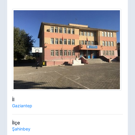
İl
Gaziantep
İlçe
Şahinbey