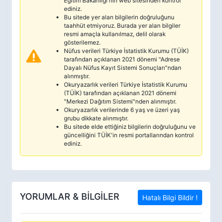
Eğitim Bakanlığı'nın web sitesinden kontrol
ediniz.
Bu sitede yer alan bilgilerin doğruluğunu
taahhüt etmiyoruz. Burada yer alan bilgiler
resmi amaçla kullanılmaz, delil olarak
gösterilemez.
Nüfus verileri Türkiye İstatistik Kurumu (TÜİK)
tarafından açıklanan 2021 dönemi "Adrese
Dayalı Nüfus Kayıt Sistemi Sonuçları"ndan
alınmıştır.
Okuryazarlık verileri Türkiye İstatistik Kurumu
(TÜİK) tarafından açıklanan 2021 dönemi
"Merkezi Dağıtım Sistemi"nden alınmıştır.
Okuryazarlık verilerinde 6 yaş ve üzeri yaş
grubu dikkate alınmıştır.
Bu sitede elde ettiğiniz bilgilerin doğruluğunu ve
güncelliğini TÜİK'in resmi portallarından kontrol
ediniz.
YORUMLAR & BİLGİLER
Hatalı Bilgi Bildir !