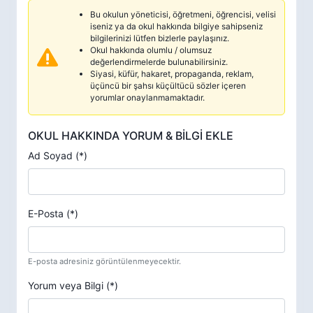
Bu okulun yöneticisi, öğretmeni, öğrencisi, velisi
iseniz ya da okul hakkında bilgiye sahipseniz
bilgilerinizi lütfen bizlerle paylaşınız.
Okul hakkında olumlu / olumsuz
değerlendirmelerde bulunabilirsiniz.
Siyasi, küfür, hakaret, propaganda, reklam,
üçüncü bir şahsı küçültücü sözler içeren
yorumlar onaylanmamaktadır.
OKUL HAKKINDA YORUM & BİLGİ EKLE
Ad Soyad (*)
E-Posta (*)
E-posta adresiniz görüntülenmeyecektir.
Yorum veya Bilgi (*)