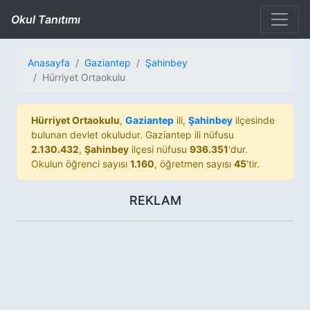
Okul Tanıtımı
Anasayfa
Gaziantep
Şahinbey
Hürriyet Ortaokulu
Hürriyet Ortaokulu
,
Gaziantep
ili,
Şahinbey
ilçesinde
bulunan devlet okuludur. Gaziantep ili nüfusu
2.130.432
,
Şahinbey
ilçesi nüfusu
936.351
'dur.
Okulun öğrenci sayısı
1.160
, öğretmen sayısı
45
'tir.
REKLAM