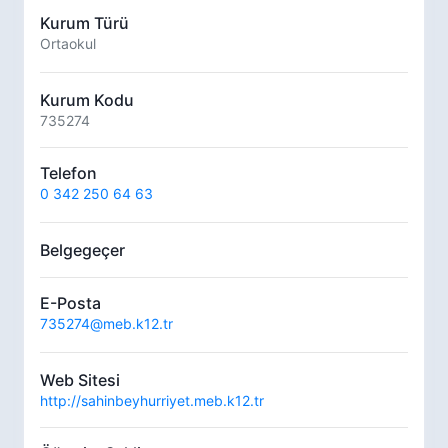
Kurum Türü
Ortaokul
Kurum Kodu
735274
Telefon
0 342 250 64 63
Belgegeçer
E-Posta
735274@meb.k12.tr
Web Sitesi
http://sahinbeyhurriyet.meb.k12.tr