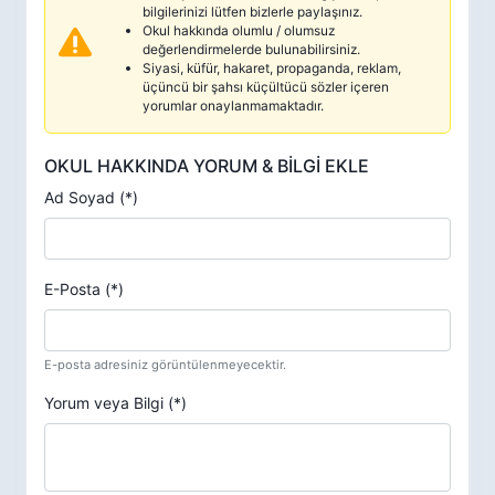
bilgilerinizi lütfen bizlerle paylaşınız.
Okul hakkında olumlu / olumsuz
değerlendirmelerde bulunabilirsiniz.
Siyasi, küfür, hakaret, propaganda, reklam,
üçüncü bir şahsı küçültücü sözler içeren
yorumlar onaylanmamaktadır.
OKUL HAKKINDA YORUM & BİLGİ EKLE
Ad Soyad (*)
E-Posta (*)
E-posta adresiniz görüntülenmeyecektir.
Yorum veya Bilgi (*)