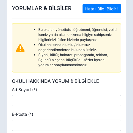
YORUMLAR & BİLGİLER
Hatalı Bilgi Bildir !
Bu okulun yöneticisi, öğretmeni, öğrencisi, velisi
iseniz ya da okul hakkında bilgiye sahipseniz
bilgilerinizi lütfen bizlerle paylaşınız.
Okul hakkında olumlu / olumsuz
değerlendirmelerde bulunabilirsiniz.
Siyasi, küfür, hakaret, propaganda, reklam,
üçüncü bir şahsı küçültücü sözler içeren
yorumlar onaylanmamaktadır.
OKUL HAKKINDA YORUM & BİLGİ EKLE
Ad Soyad (*)
E-Posta (*)