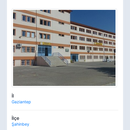
İl
Gaziantep
İlçe
Şahinbey