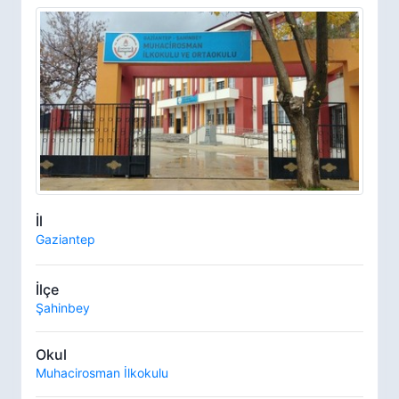
İl
Gaziantep
İlçe
Şahinbey
Okul
Muhacirosman İlkokulu