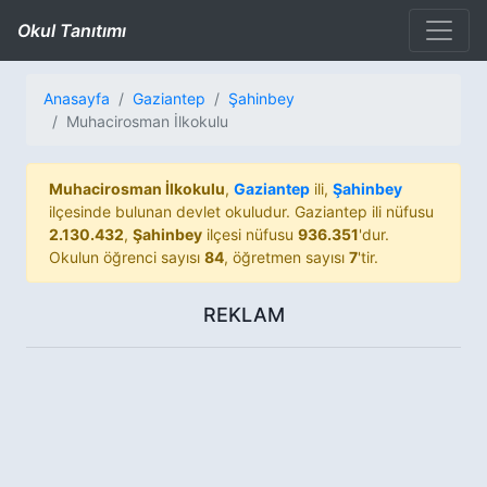
Okul Tanıtımı
Anasayfa
Gaziantep
Şahinbey
Muhacirosman İlkokulu
Muhacirosman İlkokulu
,
Gaziantep
ili,
Şahinbey
ilçesinde bulunan devlet okuludur. Gaziantep ili nüfusu
2.130.432
,
Şahinbey
ilçesi nüfusu
936.351
'dur.
Okulun öğrenci sayısı
84
, öğretmen sayısı
7
'tir.
REKLAM