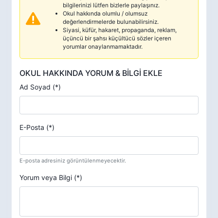
bilgilerinizi lütfen bizlerle paylaşınız.
Okul hakkında olumlu / olumsuz
değerlendirmelerde bulunabilirsiniz.
Siyasi, küfür, hakaret, propaganda, reklam,
üçüncü bir şahsı küçültücü sözler içeren
yorumlar onaylanmamaktadır.
OKUL HAKKINDA YORUM & BİLGİ EKLE
Ad Soyad (*)
E-Posta (*)
E-posta adresiniz görüntülenmeyecektir.
Yorum veya Bilgi (*)