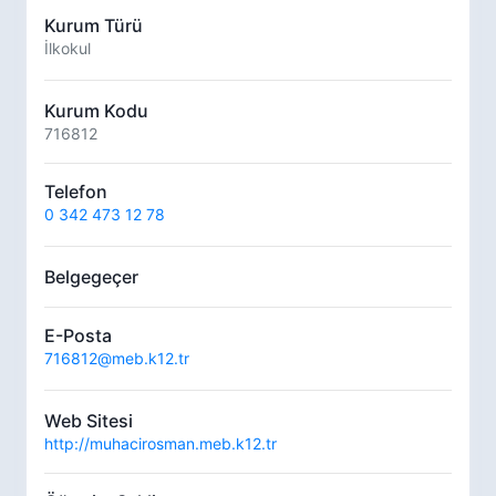
Kurum Türü
İlkokul
Kurum Kodu
716812
Telefon
0 342 473 12 78
Belgegeçer
E-Posta
716812@meb.k12.tr
Web Sitesi
http://muhacirosman.meb.k12.tr