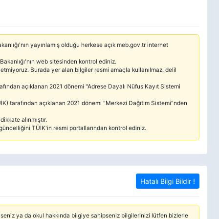
 Bakanlığı'nın yayınlamış olduğu herkese açık meb.gov.tr internet
 Bakanlığı'nın web sitesinden kontrol ediniz.
etmiyoruz. Burada yer alan bilgiler resmi amaçla kullanılmaz, delil
tarafından açıklanan 2021 dönemi "Adrese Dayalı Nüfus Kayıt Sistemi
(TÜİK) tarafından açıklanan 2021 dönemi "Merkezi Dağıtım Sistemi"nden
ikkate alınmıştır.
güncelliğini TÜİK'in resmi portallarından kontrol ediniz.
Hatalı Bilgi Bildir !
seniz ya da okul hakkında bilgiye sahipseniz bilgilerinizi lütfen bizlerle